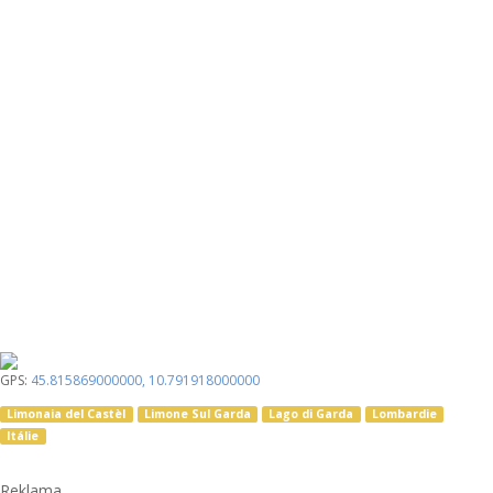
GPS:
45.815869000000
,
10.791918000000
Limonaia del Castèl
Limone Sul Garda
Lago di Garda
Lombardie
Itálie
Reklama