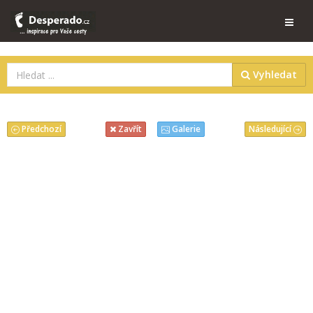
Vyhledat
Předchozí
Následující
Zavřít
Galerie