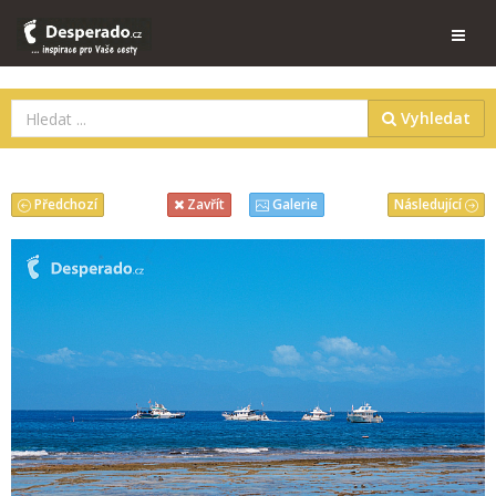
Vyhledat
Předchozí
Následující
Zavřít
Galerie