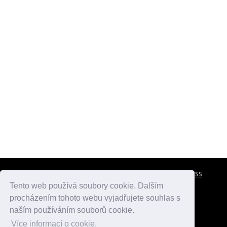
CESTOVNÍ POJIŠTĚNÍ
KONTAKTY
REKLAMA
RSS
Tento web používá soubory cookie. Dalším
procházením tohoto webu vyjadřujete souhlas s
atlasmest.cz
atlaspamatek.info
atlaszemi.info
naším používáním souborů cookie.
Více informací o cookie.