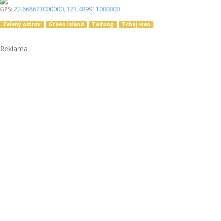
GPS:
22.668673000000
,
121.489911000000
Zelený ostrov
Green Island
Taitung
Tchaj-wan
Reklama