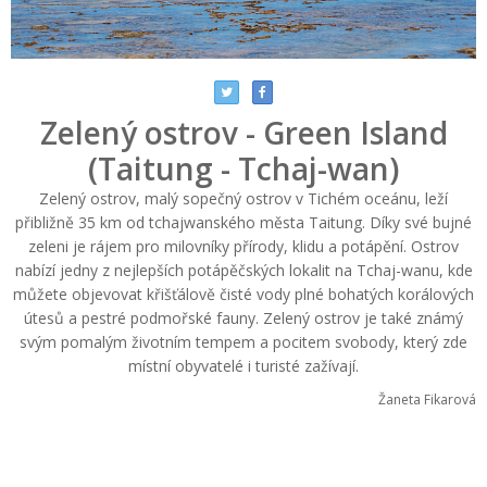
Zelený ostrov - Green Island
(Taitung - Tchaj-wan)
Zelený ostrov, malý sopečný ostrov v Tichém oceánu, leží
přibližně 35 km od tchajwanského města Taitung. Díky své bujné
zeleni je rájem pro milovníky přírody, klidu a potápění. Ostrov
nabízí jedny z nejlepších potápěčských lokalit na Tchaj-wanu, kde
můžete objevovat křišťálově čisté vody plné bohatých korálových
útesů a pestré podmořské fauny. Zelený ostrov je také známý
svým pomalým životním tempem a pocitem svobody, který zde
místní obyvatelé i turisté zažívají.
Žaneta Fikarová