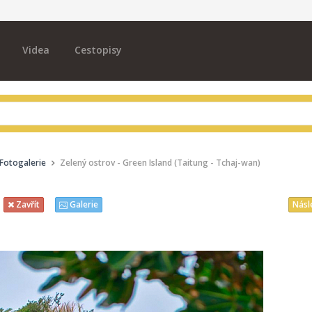
Videa
Cestopisy
Fotogalerie
Zelený ostrov - Green Island (Taitung - Tchaj-wan)
Násl
Zavřít
Galerie