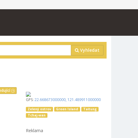
Vyhledat
edující
GPS:
22.668673000000
,
121.489911000000
Zelený ostrov
Green Island
Taitung
Tchaj-wan
Reklama