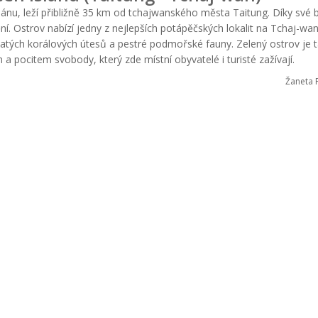
ánu, leží přibližně 35 km od tchajwanského města Taitung. Díky své 
ění. Ostrov nabízí jedny z nejlepších potápěčských lokalit na Tchaj-wa
hatých korálových útesů a pestré podmořské fauny. Zelený ostrov je 
ocitem svobody, který zde místní obyvatelé i turisté zažívají.
Žaneta 