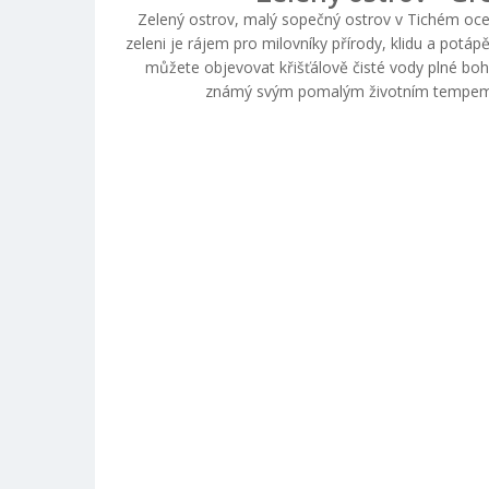
Zelený ostrov, malý sopečný ostrov v Tichém oce
zeleni je rájem pro milovníky přírody, klidu a potáp
můžete objevovat křišťálově čisté vody plné bo
známý svým pomalým životním tempem a p