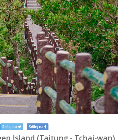
Sdílej na
Sdílej na
een Island (Taitung - Tchaj-wan)