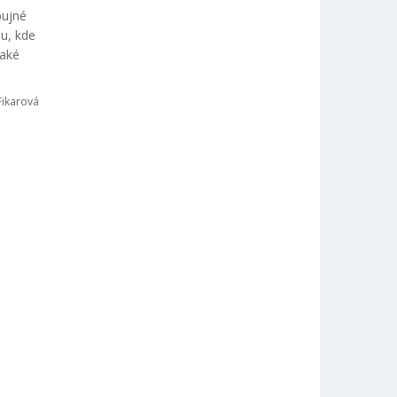
bujné
nu, kde
také
Fikarová