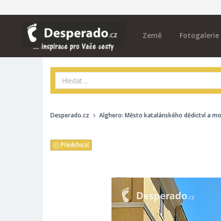
Země
Fotogalerie
Desperado.cz
Alghero: Město katalánského dědictví a moř
Předchozí