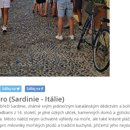
Sdílej na
Sdílej na
o (Sardinie - Itálie)
břeží Sardinie, známé svým jedinečným katalánským dědictvím a bo
radbami z 16. století, je plné úzkých uliček, kamenných domů a gotick
a. Město nabízí nejen úchvatné výhledy na moře, ale také krásné pláž
pro milovníky mořských plodů a tradiční kuchyně, přičemž jeho nejsla