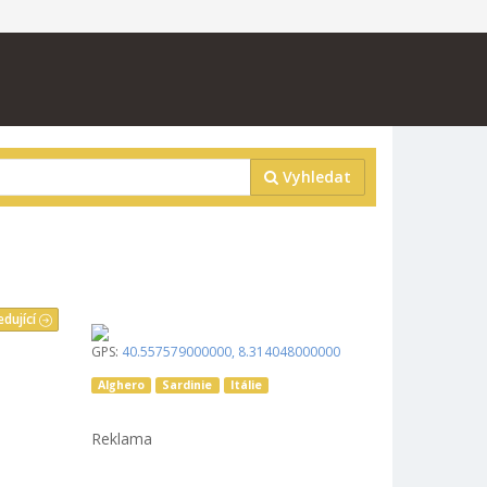
Vyhledat
edující
GPS:
40.557579000000
,
8.314048000000
Alghero
Sardinie
Itálie
Reklama