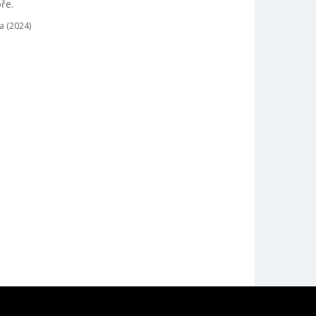
oře.
a (2024)