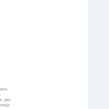
hatou
o-
e, jako
vnější