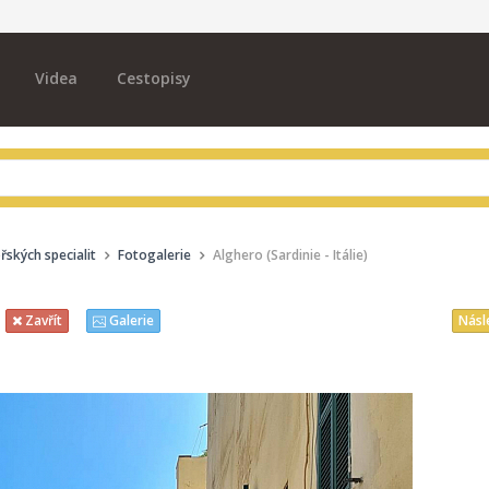
Videa
Cestopisy
ských specialit
Fotogalerie
Alghero (Sardinie - Itálie)
Násl
Zavřít
Galerie