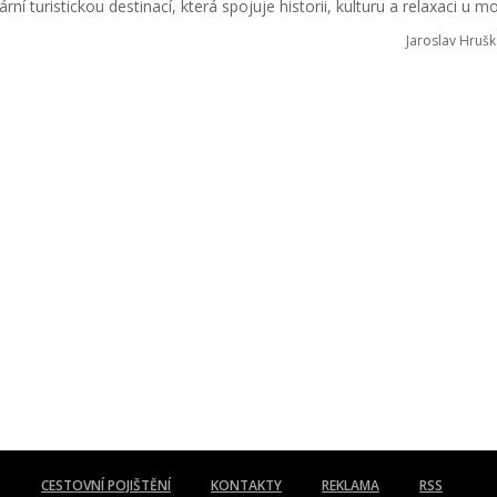
ní turistickou destinací, která spojuje historii, kulturu a relaxaci u m
Jaroslav Hrušk
CESTOVNÍ POJIŠTĚNÍ
KONTAKTY
REKLAMA
RSS