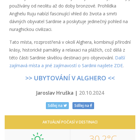
používány od neolitu až do doby bronzové. Prohlídka
Anghelu Ruju nabízí fascinující vhled do života a smrti
dávných obyvatel Sardinie a poskytuje jedinečný pohled na
nuraghickou civilizaci.
Tato místa, rozprostřená v okolí Alghera, kombinují přírodní
krásy, historické památky a relaxaci na plážích, což dělá z
této části Sardinie skvělou destinaci pro objevování.
Další
zajímavá místa a jiné zajímavostí o Sardinii najdete ZDE
.
>> UBYTOVÁNÍ V ALGHERO <<
Jaroslav Hruška |
20.10.2024
Sdílej na
Sdílej na
AKTUÁLNÍ POČASÍ V DESTINACI
30,2°C