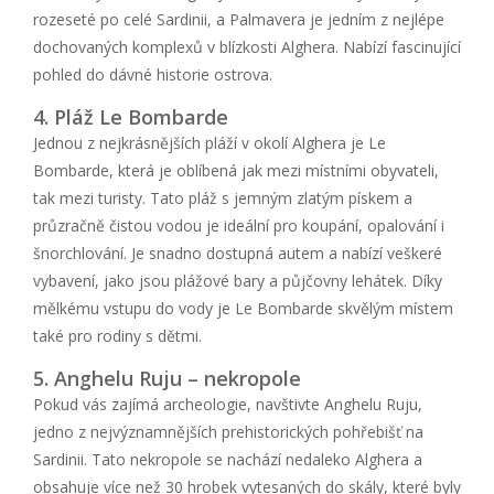
rozeseté po celé Sardinii, a Palmavera je jedním z nejlépe
dochovaných komplexů v blízkosti Alghera. Nabízí fascinující
pohled do dávné historie ostrova.
4. Pláž Le Bombarde
Jednou z nejkrásnějších pláží v okolí Alghera je Le
Bombarde, která je oblíbená jak mezi místními obyvateli,
tak mezi turisty. Tato pláž s jemným zlatým pískem a
průzračně čistou vodou je ideální pro koupání, opalování i
šnorchlování. Je snadno dostupná autem a nabízí veškeré
vybavení, jako jsou plážové bary a půjčovny lehátek. Díky
mělkému vstupu do vody je Le Bombarde skvělým místem
také pro rodiny s dětmi.
5. Anghelu Ruju – nekropole
Pokud vás zajímá archeologie, navštivte Anghelu Ruju,
jedno z nejvýznamnějších prehistorických pohřebišť na
Sardinii. Tato nekropole se nachází nedaleko Alghera a
obsahuje více než 30 hrobek vytesaných do skály, které byly