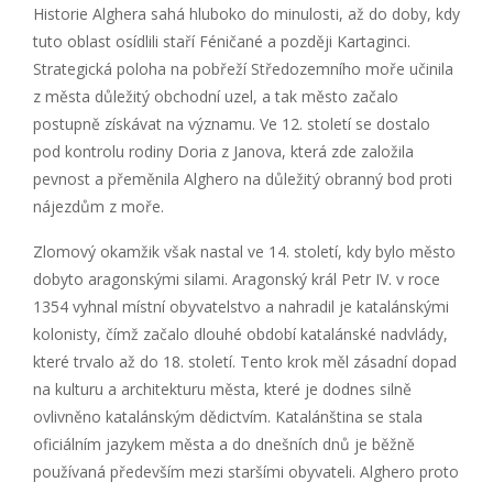
Historie Alghera sahá hluboko do minulosti, až do doby, kdy
tuto oblast osídlili staří Féničané a později Kartaginci.
Strategická poloha na pobřeží Středozemního moře učinila
z města důležitý obchodní uzel, a tak město začalo
postupně získávat na významu. Ve 12. století se dostalo
pod kontrolu rodiny Doria z Janova, která zde založila
pevnost a přeměnila Alghero na důležitý obranný bod proti
nájezdům z moře.
Zlomový okamžik však nastal ve 14. století, kdy bylo město
dobyto aragonskými silami. Aragonský král Petr IV. v roce
1354 vyhnal místní obyvatelstvo a nahradil je katalánskými
kolonisty, čímž začalo dlouhé období katalánské nadvlády,
které trvalo až do 18. století. Tento krok měl zásadní dopad
na kulturu a architekturu města, které je dodnes silně
ovlivněno katalánským dědictvím. Katalánština se stala
oficiálním jazykem města a do dnešních dnů je běžně
používaná především mezi staršími obyvateli. Alghero proto