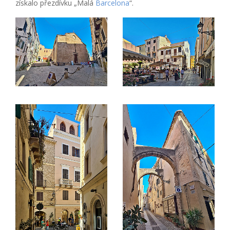
získalo přezdívku „Malá
Barcelona
“.