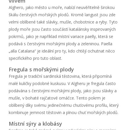
vlivem
Alghero, jako město u moře, nabízí neuvěřitelně širokou
škálu čerstvých mořských plodů. Kromě langust jsou zde
velmi oblíbené také slávky, mušle, chobotnice a ryby. Tyto
plody moře jsou často součástí katalánsky inspirovaných
pokrmů, jako je například místní variace paelly, která se
podává s čerstvými mořskými plody a zeleninou. Paella
„alla Catalana“ je ideální pro ty, kdo chtějí ochutnat něco
specifického pro tuto oblast.
Fregula s mořskými plody
Fregula je tradiční sardinská těstovina, která připomíná
malé kuličky podobné kuskusu. V Algheru je fregula často
podávána s čerstvými mořskými plody, jako jsou slávky a
mušle, v bohaté rajčatové omáčce. Tento pokrm je
oblíbený díky svému jedinečnému chuťovému profilu, který
kombinuje jemnost těstovin a plnou chuť mořských plodů.
Místní sýry a klobásy