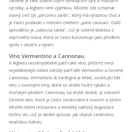
Sardinie je také známá svými vynikajícími sýry a masnými
výrobky, a Alghero není výjimkou. Můžete zde ochutnat
slavný ovčí sýr „pecorino sardo“, který má výraznou chuť a
je často podáván s místním chlebem „pane carasau“. Další
specialitou je „salsiccia sarda“, což je sušená klobása z
vepřového masa, která se často konzumuje jako předkrm
spolu s olivami a sýrem.
Víno Vermentino a Cannonau
K Algheru neodmyslitelně patří také víno, přičemž mezi
nejoblíbenější místní odrůdy patří bílé Vermentino a červené
Cannonau. Vermentino di Sardegna je lehké, osvěžující bílé
víno s ovocnými tóny, které se skvěle hodí k rybám a
mořským plodům. Cannonau, na druhé straně, je robustní
červené víno, které je často servírováno k masům a sýrům.
Mnohé místní restaurace a vinotéky nabízejí degustace
těchto vín, což je ideální způsob, jak objevit sardinskou
vinařskou kulturu.