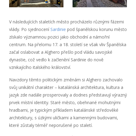
V následujících staletích město procházelo různými fázemi
vlády. Po sjednocení
Sardinie
pod španělskou korunu město
získalo významnou pozici jako obchodní a námořní
centrum. Na přelomu 17. a 18. století se však vliv Španělska
začal oslabovat a Alghero přešlo pod vládu savojské
dynastie, což vedlo k začlenění Sardinie do nově
vznikajícího italského království.
Navzdory těmto politickým změnám si Alghero zachovalo
svůj unikátní charakter – katalánská architektura, kultura a
jazyk zde nadále prosperovaly a dodnes představují výrazný
prvek místní identity. Staré město, obehnané mohutnými
hradbami, je typickým příkladem katalánské středověké
architektury, s úzkými uličkami a kamennými budovami,
které zůstaly téměř neporušené po staletí.