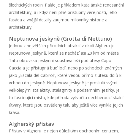
šlechtických rodin. Palác je příkladem katalánské renesanční
architektury, a i když není plně přístupný veřejnosti, jeho
fasáda a vnější detaily zaujmou milovníky historie a
architektury.
Neptunova jeskyně (Grotta di Nettuno)
Jednou z největších přírodních atrakcí v okolí Alghera je
Neptunova jeskyně, která se nachází asi 20 km od města.
Tato obrovská jeskynní soustava leží pod útesy Capo
Caccia a je přístupná buď lodí, nebo po schodech známých
jako „Escala del Cabirol“, které vedou přímo z útesu dolů k
vchodu do jeskyně. Neptunova jeskyně je proslulá svými
velkolepými stalaktity, stalagmity a podzemními jezírky. Je
to fascinující místo, kde příroda vytvořila dechberoucí skalní
útvary, které jsou osvětleny tak, aby ještě více vynikla jejich
krása.
Algherský přístav
Přístav v Algheru je nejen důležitým obchodním centrem,