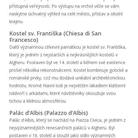
přístupná veřejnosti. Po výstupu na vrchol věže se vám
naskytne úchvatný výhled na celé město, přístav a okolní
krajinu.
Kostel sv. Františka (Chiesa di San
Francesco)
Další významnou církevní památkou je kostel sv. Františka,
který je jedním z nejstarších a nejkrásnějších kostelů v
Algheru. Postaven byl ve 14. století a během své existence
prošel několika rekonstrukcemi. Kostel kombinuje gotické a
románské prvky, což mu dodává unikátní architektonickou
hodnotu. Kromě hlavní lodi je největším lákadlem klášterní
nádvoří s arkádami, které návštěvníky okouzluje svou
tichou a klidnou atmosférou.
Palác d'Albis (Palazzo d'Albis)
Palác d'Albis, který se nachází na Piazza Civica, je jedním z
nejvýznamnějších renesančních paláců v Algheru. Byl
postaven v 16. století a sloužil jako sídlo významných