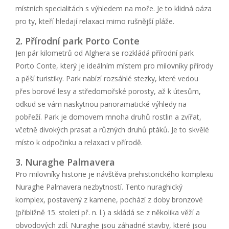
místních specialitách s výhledem na moře. Je to klidná oáza
pro ty, kteří hledají relaxaci mimo rušnější pláže.
2. Přírodní park Porto Conte
Jen pár kilometrů od Alghera se rozkládá přírodní park
Porto Conte, který je ideálním místem pro milovníky přírody
a pěší turistiky. Park nabízí rozsáhlé stezky, které vedou
přes borové lesy a středomořské porosty, až k útesům,
odkud se vám naskytnou panoramatické výhledy na
pobřeží. Park je domovem mnoha druhů rostlin a zvířat,
včetně divokých prasat a různých druhů ptáků. Je to skvělé
místo k odpočinku a relaxaci v přírodě.
3. Nuraghe Palmavera
Pro milovníky historie je návštěva prehistorického komplexu
Nuraghe Palmavera nezbytností. Tento nuraghický
komplex, postavený z kamene, pochází z doby bronzové
(přibližně 15. století př. n. l.) a skládá se z několika věží a
obvodových zdí. Nuraghe jsou záhadné stavby, které jsou