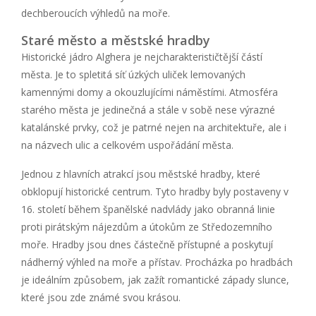
dechberoucích výhledů na moře.
Staré město a městské hradby
Historické jádro Alghera je nejcharakterističtější částí
města. Je to spletitá síť úzkých uliček lemovaných
kamennými domy a okouzlujícími náměstími. Atmosféra
starého města je jedinečná a stále v sobě nese výrazné
katalánské prvky, což je patrné nejen na architektuře, ale i
na názvech ulic a celkovém uspořádání města.
Jednou z hlavních atrakcí jsou městské hradby, které
obklopují historické centrum. Tyto hradby byly postaveny v
16. století během španělské nadvlády jako obranná linie
proti pirátským nájezdům a útokům ze Středozemního
moře. Hradby jsou dnes částečně přístupné a poskytují
nádherný výhled na moře a přístav. Procházka po hradbách
je ideálním způsobem, jak zažít romantické západy slunce,
které jsou zde známé svou krásou.