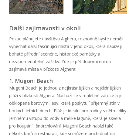
Další zajímavosti v okolí
Pokud plánujete návštěvu Alghera, rozhodně byste neměli
vynechat další fascinující místa v jeho okolí, která nabízejí
bohaté přírodní scenérie, historické památky a
nezapomenutelné zážitky. Zde je pět doporučení na
zajímavá místa v blízkosti Alghera:
1. Mugoni Beach
Mugoni Beach je jednou z nejkrásnějších a nejklidnějších
pláží v blízkosti Alghera. Nachází se v malebné zátoce a je
obklopena borovými lesy, které poskytují příjemný stín v
horkých letních dnech. Pláž je ideální pro rodiny s dětmi díky
jemnému vstupu do vody a mělké laguně, která je skvělá
pro koupání i šnorchlování. Mugoni Beach nabízí také
několik barů a restaurací, kde si můžete pochutnat na