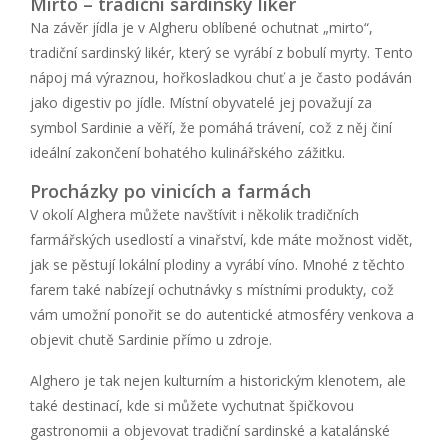
Mirto – tradiční sardinský likér
Na závěr jídla je v Algheru oblíbené ochutnat „mirto“,
tradiční sardinský likér, který se vyrábí z bobulí myrty. Tento
nápoj má výraznou, hořkosladkou chuť a je často podáván
jako digestiv po jídle. Místní obyvatelé jej považují za
symbol Sardinie a věří, že pomáhá trávení, což z něj činí
ideální zakončení bohatého kulinářského zážitku.
Procházky po vinicích a farmách
V okolí Alghera můžete navštívit i několik tradičních
farmářských usedlostí a vinařství, kde máte možnost vidět,
jak se pěstují lokální plodiny a vyrábí víno. Mnohé z těchto
farem také nabízejí ochutnávky s místními produkty, což
vám umožní ponořit se do autentické atmosféry venkova a
objevit chutě Sardinie přímo u zdroje.
Alghero je tak nejen kulturním a historickým klenotem, ale
také destinací, kde si můžete vychutnat špičkovou
gastronomii a objevovat tradiční sardinské a katalánské