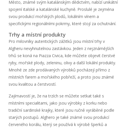
Město, známé svým katalánským dědictvím, nabízí unikátní
spojení italské a katalánské kuchyně. Proslulé je zejména
svou produkcí mořských plodů, lokálním vínem a
specifickými regionálními pokrmy, které stojí za ochutnání.
Trhy a místní produkty
Pro milovníky autentických zážitků jsou místní trhy v
Algheru nevyhnutelnou zastávkou. Jeden z nejznámějších
trhů se koná na Piazza Civica, kde můžete objevit čerstvé
ryby, mořské plody, zeleninu, olivy a další lokální produkty.
Mnohé ze zde prodávaných výrobků pocházejí přímo z
místních farem a mořského pobřeží, a proto jsou známé
svou kvalitou a čerstvostí.
Zajímavostí je, že na trzích se můžete setkat také s
místními specialitami, jako jsou výrobky z korku nebo
tradiční sardinské krajky, které jsou ručně vyráběné podle
starých postupů. Alghero je také známé svou produkcí
červeného korálu, který se používá k výrobě šperků a