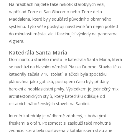
Na hradbách najdete také několik starobylých věží,
například Torre di San Giacomo nebo Torre della
Maddalena, které byly součástí původního obranného
systému. Tyto věže poskytují návštěvníkům nejen pohled
do minulosti města, ale i fascinující výhledy na panorama
Alghera.
Katedrála Santa Maria
Dominantou starého města je katedrála Santa Maria, která
se nachází na hlavním náměstí Piazza Duomo. Stavba této
katedrály začala v 16. století, a ačkoli byla zpočátku
plánována jako gotická, postupem času byly přidány
barokní a neoklasicistní prvky. Výsledkem je jedinečný mix
architektonických stylů, který katedrálu odlišuje od
ostatních náboženských staveb na Sardinii.
Interiér katedrály je nádherně zdobený, s bohatými
freskami a oltáři. Pozornost si zaslouží také mohutná
zvonice, která byla postavena v katalánském stylu a je