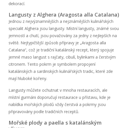
dekorací.
Langusty z Alghera (Aragosta alla Catalana)
Jednou z nejvýznamnějších a nejznámějších kulinářských
specialit Alghera jsou langusty. Místní langusty, známé svou
jemností a chutí, jsou považovány za jedny z nejlepších na
světě. Nejtypičtější způsob přípravy je „Aragosta alla
Catalana“, což je tradiční katalánský recept, který spojuje
jemné maso langust s rajčaty, cibulí, bylinkami a čerstvým
citronem. Tento pokrm je symbolem propojení
katalánských a sardinských kulinářských tradic, které zde
mají hluboké kořeny.
Langusty můžete ochutnat v mnoha restauracích, ale
místní gurmáni doporučují restaurace u přístavu, kde je
nabídka mořských plodů vždy čerstvá a pokrmy jsou
připravovány podle tradičních receptů.
Mořské plody a paella s katalánským