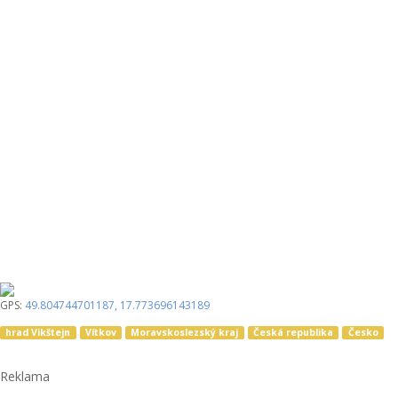
GPS:
49.804744701187
,
17.773696143189
hrad Vikštejn
Vítkov
Moravskoslezský kraj
Česká republika
Česko
Reklama