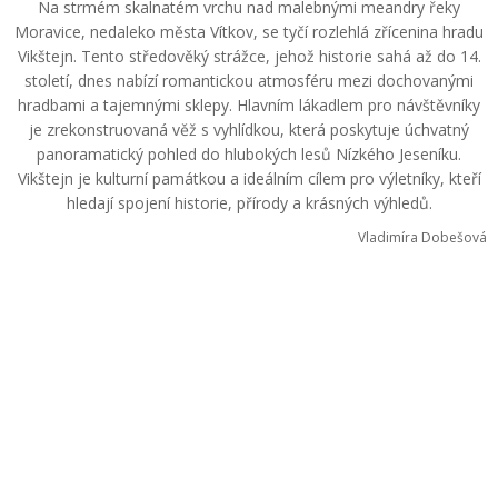
Na strmém skalnatém vrchu nad malebnými meandry řeky
Moravice, nedaleko města Vítkov, se tyčí rozlehlá zřícenina hradu
Vikštejn. Tento středověký strážce, jehož historie sahá až do 14.
století, dnes nabízí romantickou atmosféru mezi dochovanými
hradbami a tajemnými sklepy. Hlavním lákadlem pro návštěvníky
je zrekonstruovaná věž s vyhlídkou, která poskytuje úchvatný
panoramatický pohled do hlubokých lesů Nízkého Jeseníku.
Vikštejn je kulturní památkou a ideálním cílem pro výletníky, kteří
hledají spojení historie, přírody a krásných výhledů.
Vladimíra Dobešová