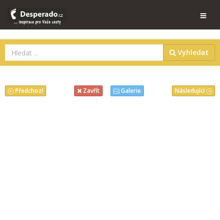
Vyhledat
Předchozí
Následující
Zavřít
Galerie