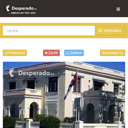
Vyhledat
Předchozí
Následující
Zavřít
Galerie