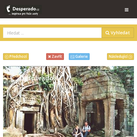
Vyhledat
Předchozí
Následující
Zavřít
Galerie