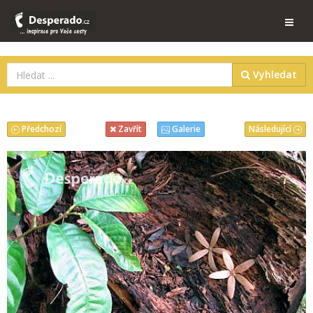
Vyhledat
Předchozí
Následující
Zavřít
Galerie