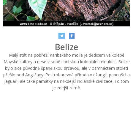
Belize
Malý stát na pobřeží Karibského moře je dědicem velkolepé
Mayské kultury a nese v sobě i britskou koloniální minulost. Belize
bylo sice původně španělskou državou, ale v osmnáctém století
přešlo pod Angličany. Pestrobarevná příroda v džungli, papoušci a
jaguáři, ale také památky na někdejší indiánské civilizace, i o tom
je zdejší země.