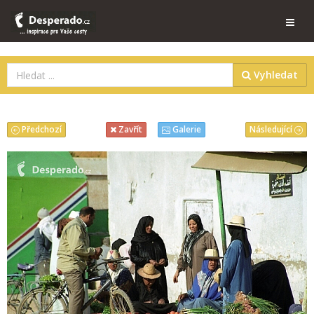
Vyhledat
Předchozí
Následující
Zavřít
Galerie