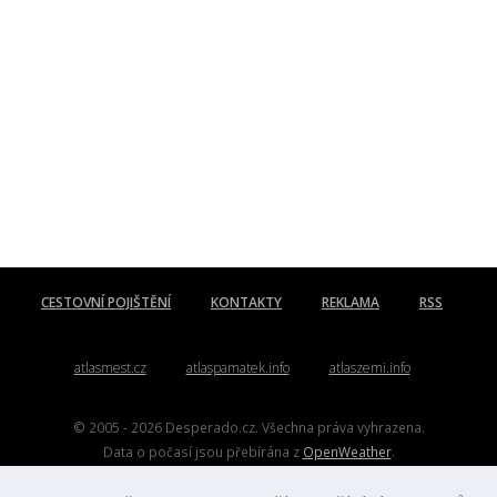
CESTOVNÍ POJIŠTĚNÍ
KONTAKTY
REKLAMA
RSS
atlasmest.cz
atlaspamatek.info
atlaszemi.info
© 2005 - 2026 Desperado.cz. Všechna práva vyhrazena.
Data o počasí jsou přebírána z
OpenWeather
.
Kontakt:
mail@desperado.cz