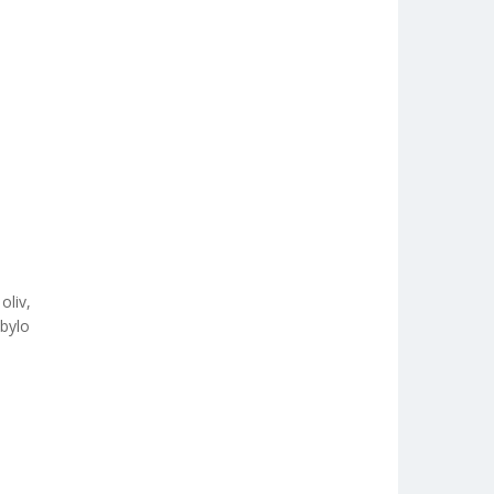
oliv,
zbylo