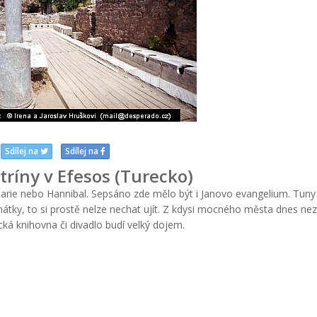
Sdílej na
Sdílej na
tríny v Efesos (Turecko)
Marie nebo Hannibal. Sepsáno zde mělo být i Janovo evangelium. Tuny 
památky, to si prostě nelze nechat ujít. Z kdysi mocného města dnes ne
ká knihovna či divadlo budí velký dojem.