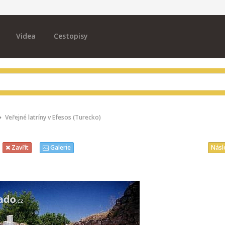
Videa
Cestopisy
Veřejné latríny v Efesos (Turecko)
Násl
Zavřít
Galerie