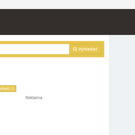
Vyhledat
edující
Reklama