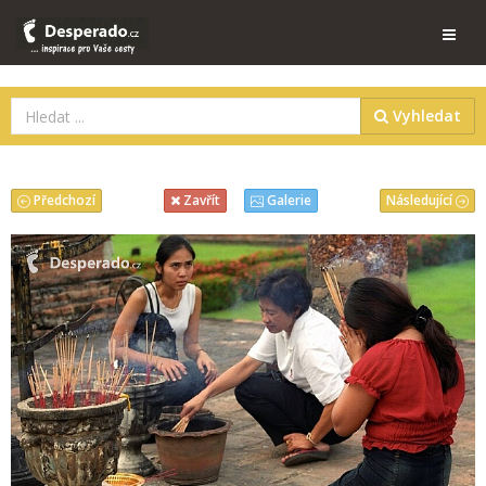
Vyhledat
Předchozí
Následující
Zavřít
Galerie