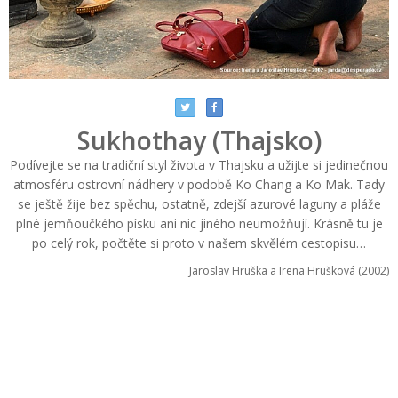
Sukhothay (Thajsko)
Podívejte se na tradiční styl života v Thajsku a užijte si jedinečnou
atmosféru ostrovní nádhery v podobě Ko Chang a Ko Mak. Tady
se ještě žije bez spěchu, ostatně, zdejší azurové laguny a pláže
plné jemňoučkého písku ani nic jiného neumožňují. Krásně tu je
po celý rok, počtěte si proto v našem skvělém cestopisu…
Jaroslav Hruška a Irena Hrušková (2002)