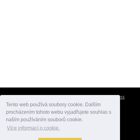
CESTOVNÍ POJIŠTĚNÍ
KONTAKTY
REKLAMA
RSS
Tento web používá soubory cookie. Dalším
procházením tohoto webu vyjadřujete souhlas s
atlasmest.cz
atlaspamatek.info
atlaszemi.info
naším používáním souborů cookie.
Více informací o cookie.
© 2005 - 2026 Desperado.cz. Všechna práva vyhrazena.
Data o počasí jsou přebírána z
OpenWeather
.