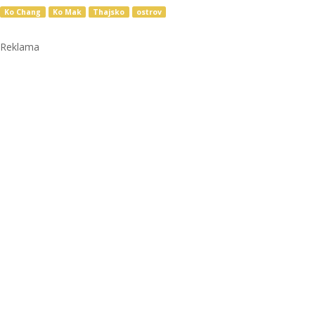
Ko Chang
Ko Mak
Thajsko
ostrov
Reklama