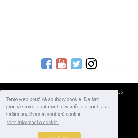
CESTOVNÍ POJIŠTĚNÍ
KONTAKTY
REKLAMA
RSS
Tento web používá soubory cookie. Dalším
procházením tohoto webu vyjadřujete souhlas s
atlasmest.cz
atlaspamatek.info
atlaszemi.info
naším používáním souborů cookie.
Více informací o cookie.
© 2005 - 2026 Desperado.cz. Všechna práva vyhrazena.
Data o počasí jsou přebírána z
OpenWeather
.