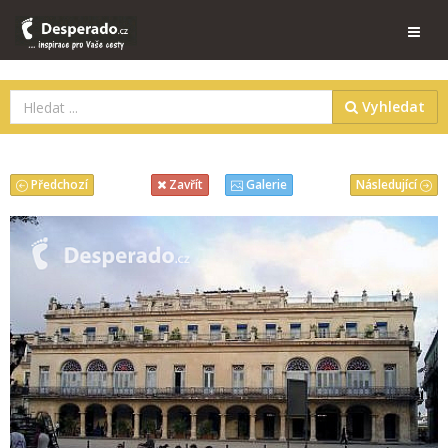
Vyhledat
Předchozí
Následující
Zavřít
Galerie