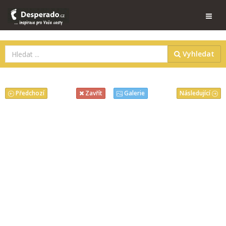
Vyhledat
Předchozí
Následující
Zavřít
Galerie