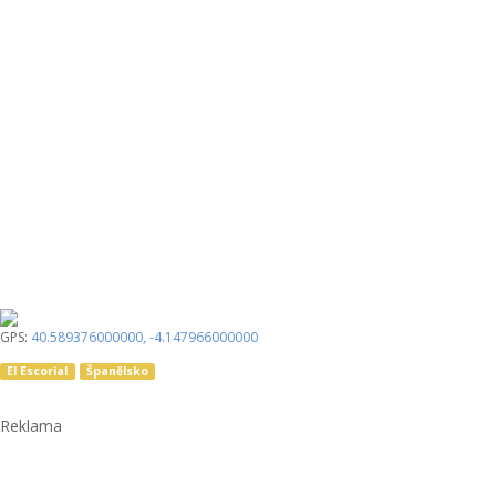
GPS:
40.589376000000
,
-4.147966000000
El Escorial
Španělsko
Reklama