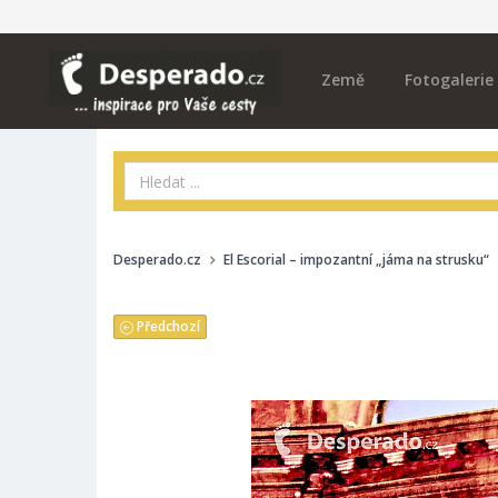
Země
Fotogalerie
Desperado.cz
El Escorial – impozantní „jáma na strusku“
Předchozí