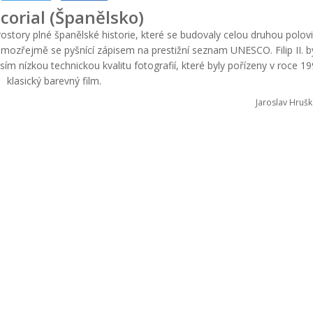
scorial (Španělsko)
prostory plné španělské historie, které se budovaly celou druhou polov
amozřejmě se pyšnící zápisem na prestižní seznam UNESCO. Filip II. b
sím nízkou technickou kvalitu fotografií, které byly pořízeny v roce 1
klasický barevný film.
Jaroslav Hrušk