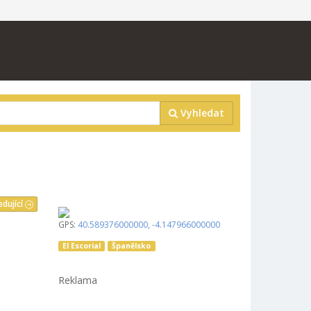
Vyhledat
edující
GPS:
40.589376000000
,
-4.147966000000
El Escorial
Španělsko
Reklama