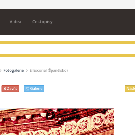
Videa
Cestopisy
Fotogalerie
El Escorial (Španělsko)
Násl
Zavřít
Galerie