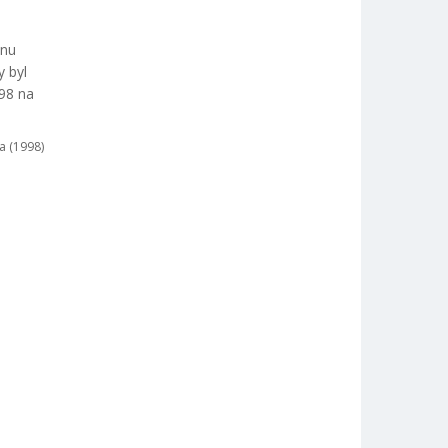
inu
y byl
998 na
a (1998)