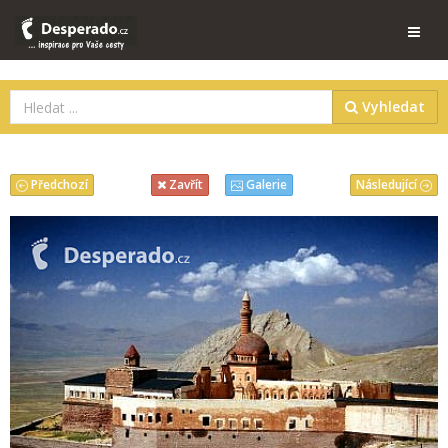
Vyhledat
Předchozí
Následující
Zavřít
Galerie