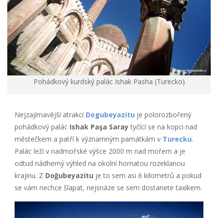
Pohádkový kurdský palác Ishak Pasha (Turecko)
Nejzajímavější atrakcí
Dogubeyazitu
je polorozbořený
pohádkový palác
Ishak Paşa Saray
tyčící se na kopci nad
městečkem a patří k významným památkám v
Turecku
.
Palác leží v nadmořské výšce 2000 m nad mořem a je
odtud nádherný výhled na okolní hornatou rozeklanou
krajinu. Z
Doğubeyazitu
je to sem asi 6 kilometrů a pokud
se vám nechce šlapat, nejsnáze se sem dostanete taxíkem.