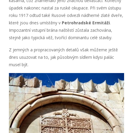
kasárna, což znamenalo jeho značnou devastaci. Konečný
úpadek nakonec nastal za ruské okupace. Při svém ústupu
roku 1917 odtud také Rusové odvezli nádherné zlaté dveře,
které jsou dnes umístěny v
Petrohradské Ermitáži
.
Impozantní vstupní brána naštěstí zůstala zachována,
stejně jako typická věž, tvořící dominantu celé stavby.
Z jemných a propracovaných detailů však můžeme ještě
dnes usuzovat na to, jak působivým sídlem kdysi palác
musel být.