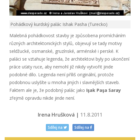
Pohádkový kurdský palác Ishak Pasha (Turecko)
Malebná pohádkovost stavby je způsobena promícháním
různých architektonických stylů, objevují se tady motivy
seldžucké, osmanské, gruzínské, arménské i perské. K
paláci se vztahuje legenda, že architektovi byly po ukončení
práce uťaty ruce, aby nemohl již nikdy vytvořit jinde
podobné dílo. Legenda není příliš originální, protože
podobnou uslyšíte u mnoha jiných i slavnějších staveb.
Faktem ale je, že podobný palác jako
Işak Paşa Saray
zřejmě opravdu nikde jinde není.
Irena Hrušková |
11.8.2011
Sdílej na
Sdílej na