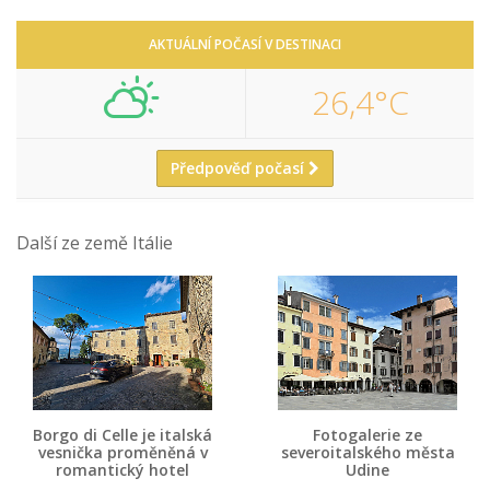
AKTUÁLNÍ POČASÍ V DESTINACI
26,4°C
Předpověď počasí
Další ze země Itálie
Borgo di Celle je italská
Fotogalerie ze
vesnička proměněná v
severoitalského města
romantický hotel
Udine