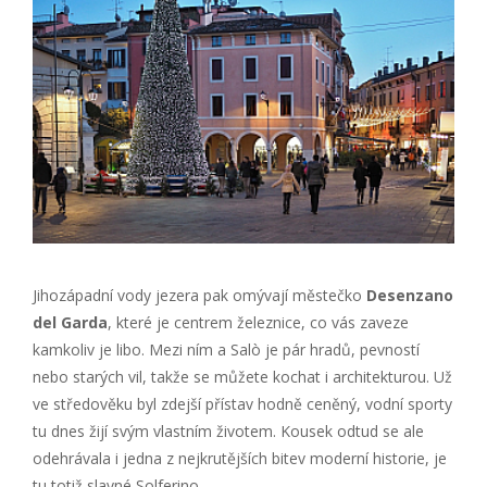
Jihozápadní vody jezera pak omývají městečko
Desenzano
del Garda
, které je centrem železnice, co vás zaveze
kamkoliv je libo. Mezi ním a Salò je pár hradů, pevností
nebo starých vil, takže se můžete kochat i architekturou. Už
ve středověku byl zdejší přístav hodně ceněný, vodní sporty
tu dnes žijí svým vlastním životem. Kousek odtud se ale
odehrávala i jedna z nejkrutějších bitev moderní historie, je
tu totiž slavné Solferino.