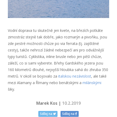
Vodní doprava tu skutečně jen kvete, na březích potkáte
zimostráz stejně tak dobře, jako rozmarýn a pivoňku, jsou
zde pestré možnosti chůze po via ferrata (tj. zajištěné
cesty), takže nehrozí žádné nebezpečí ani pro odvážnější
typy turistů. Cyklistika, inline brusle nebo jen pěší chůze,
záleží, co si sami vyberete. Břehy Gardského jezera jsou
160 kilometrů dlouhé, nejvyšší hloubka sahá do zhruba 350
metrů. V okolí se bojovalo za
italskou nezávislost
, ale také
mezi Alamany a Římany nebo benátskými a
milánskými
šiky.
Marek Kos |
10.2.2019
Sdílej na
Sdílej na