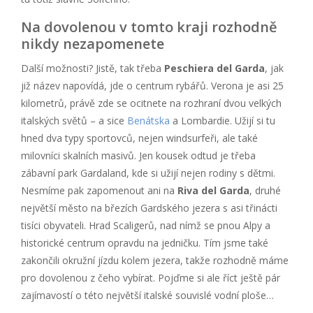
Na dovolenou v tomto kraji rozhodně
nikdy nezapomenete
Další možnosti? Jistě, tak třeba
Peschiera del Garda
, jak
již název napovídá, jde o centrum rybářů. Verona je asi 25
kilometrů, právě zde se ocitnete na rozhraní dvou velkých
italských světů – a sice
Benátska
a Lombardie. Užijí si tu
hned dva typy sportovců, nejen windsurfeři, ale také
milovníci skalních masivů. Jen kousek odtud je třeba
zábavní park Gardaland, kde si užijí nejen rodiny s dětmi.
Nesmíme pak zapomenout ani na
Riva del Garda
, druhé
největší město na březích Gardského jezera s asi třinácti
tisíci obyvateli. Hrad Scaligerů, nad nímž se pnou Alpy a
historické centrum opravdu na jedničku. Tím jsme také
zakončili okružní jízdu kolem jezera, takže rozhodně máme
pro dovolenou z čeho vybírat. Pojďme si ale říct ještě pár
zajímavostí o této největší italské souvislé vodní ploše…