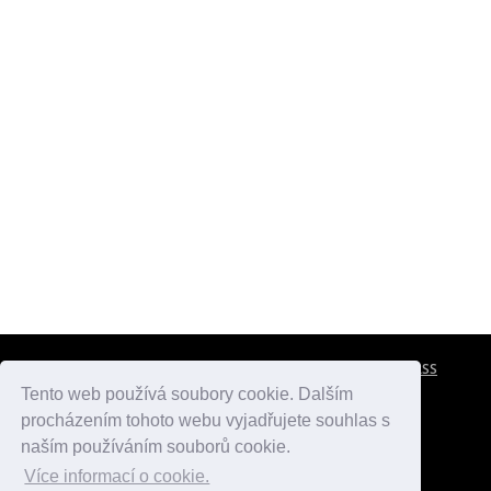
CESTOVNÍ POJIŠTĚNÍ
KONTAKTY
REKLAMA
RSS
Tento web používá soubory cookie. Dalším
procházením tohoto webu vyjadřujete souhlas s
atlasmest.cz
atlaspamatek.info
atlaszemi.info
naším používáním souborů cookie.
Více informací o cookie.