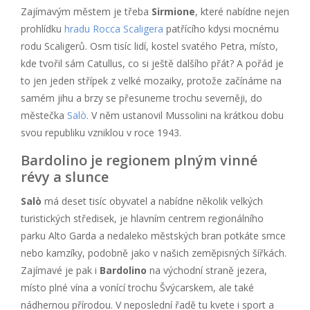
Zajímavým městem je třeba
Sirmione
, které nabídne nejen
prohlídku
hradu Rocca Scaligera
patřícího kdysi mocnému
rodu Scaligerů. Osm tisíc lidí, kostel svatého Petra, místo,
kde tvořil sám Catullus, co si ještě dalšího přát? A pořád je
to jen jeden střípek z velké mozaiky, protože začínáme na
samém jihu a brzy se přesuneme trochu severněji, do
městečka
Salò
. V něm ustanovil Mussolini na krátkou dobu
svou republiku vzniklou v roce 1943.
Bardolino je regionem plným vinné
révy a slunce
Salò
má deset tisíc obyvatel a nabídne několik velkých
turistických středisek, je hlavním centrem regionálního
parku Alto Garda a nedaleko městských bran potkáte srnce
nebo kamzíky, podobně jako v našich zeměpisných šířkách.
Zajímavé je pak i
Bardolino
na východní straně jezera,
místo plné vína a vonící trochu Švýcarskem, ale také
nádhernou přírodou. V neposlední řadě tu kvete i sport a