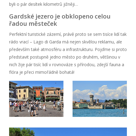
byli o pár desítek kilometrů jižněji…
Gardské jezero je obklopeno celou
řadou městeček
Perfektní turistické zázemí, právě proto se sem tisíce lidí tak
rádo vrací – Lago di Garda má nejen skvělou reklamu, ale
především také atmosféru a infrastrukturu. Pojďme si proto
představit postupně jedno město po druhém, většinou v
nich žije pár tisíc lidí v rovnováze s přírodou, zdejší fauna a
flóra je přeci mimořádně bohatá!