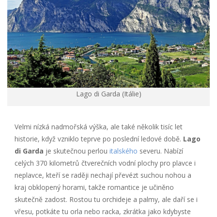
Lago di Garda (Itálie)
Velmi nízká nadmořská výška, ale také několik tisíc let
historie, když vzniklo teprve po poslední ledové době.
Lago
di Garda
je skutečnou perlou
italského
severu. Nabízí
celých 370 kilometrů čtverečních vodní plochy pro plavce i
neplavce, kteří se raději nechají převézt suchou nohou a
kraj obklopený horami, takže romantice je učiněno
skutečně zadost. Rostou tu orchideje a palmy, ale daří se i
vřesu, potkáte tu orla nebo racka, zkrátka jako kdybyste