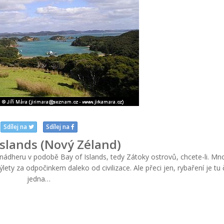
Sdílej na
Sdílej na
Islands (Nový Zéland)
ádheru v podobě Bay of Islands, tedy Zátoky ostrovů, chcete-li. Mno
výlety za odpočinkem daleko od civilizace. Ale přeci jen, rybaření je tu 
jedna…