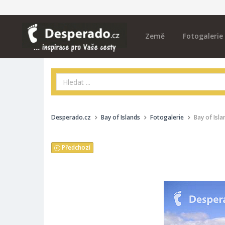
Země
Fotogalerie
Desperado.cz
Bay of Islands
Fotogalerie
Bay of Isl
Předchozí