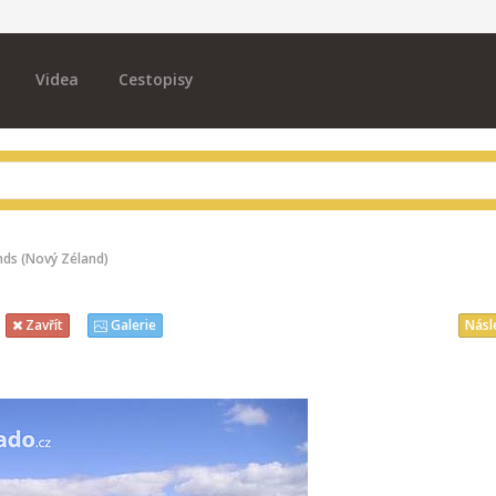
Videa
Cestopisy
ands (Nový Zéland)
Násl
Zavřít
Galerie