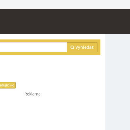
Vyhledat
edující
Reklama