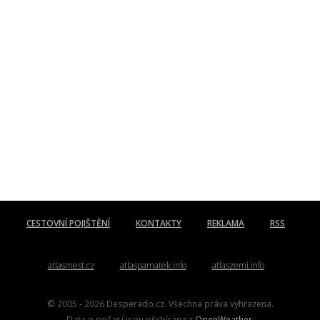
CESTOVNÍ POJIŠTĚNÍ
KONTAKTY
REKLAMA
RSS
atlasmest.cz
atlaspamatek.info
atlaszemi.info
© 2005 - 2026 Desperado.cz. Všechna práva vyhrazena.
Data o počasí jsou přebírána z
OpenWeather
.