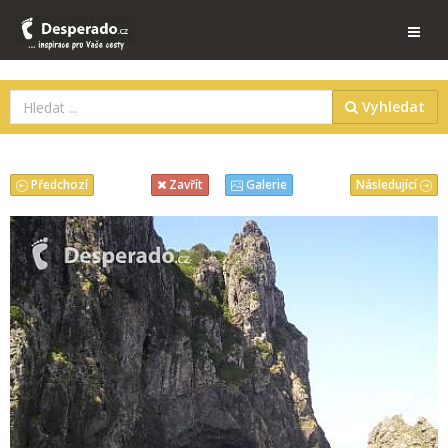
Vyhledat
Předchozí
Následující
Zavřít
Galerie