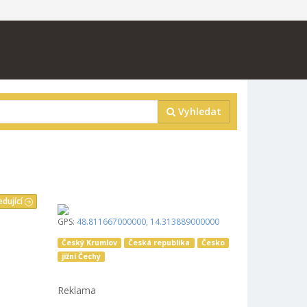
Vyhledat
edující
GPS:
48.811667000000
,
14.313889000000
Český Krumlov
Česká republika
Česko
jižní Čechy
Reklama