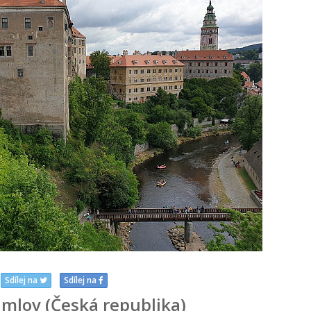
Sdílej na
Sdílej na
mlov (Česká republika)