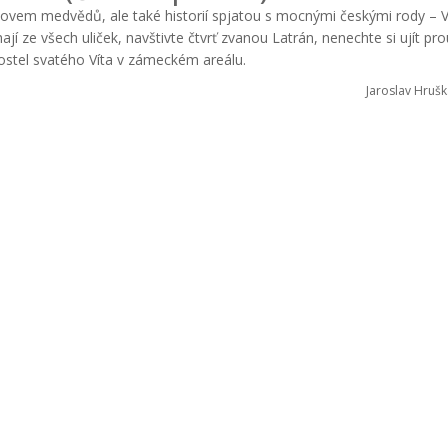
ovem medvědů, ale také historií spjatou s mocnými českými rody – V
 ze všech uliček, navštivte čtvrť zvanou Latrán, nenechte si ujít pro
ostel svatého Víta v zámeckém areálu.
Jaroslav Hrušk