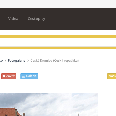
Videa
Cestopisy
to
Fotogalerie
Český Krumlov (Česká republika)
Násl
Zavřít
Galerie