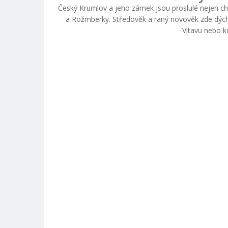
Český Krumlov a jeho zámek jsou proslulé nejen ch
a Rožmberky. Středověk a raný novověk zde dýchají
Vltavu nebo k