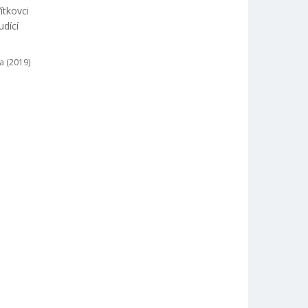
ítkovci
udící
a (2019)