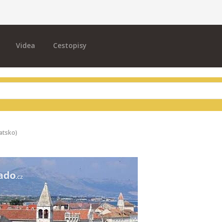
Videa
Cestopisy
atsko)