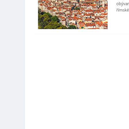
obývan
římské