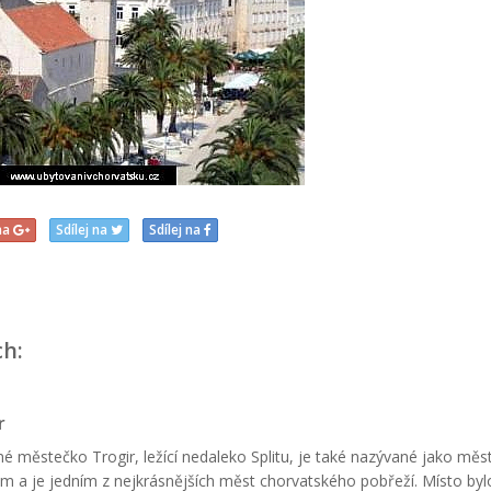
 na
Sdílej na
Sdílej na
ch:
r
é městečko Trogir, ležící nedaleko Splitu, je také nazývané jako měs
 a je jedním z nejkrásnějších měst chorvatského pobřeží. Místo byl