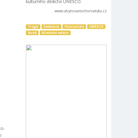
kulturního dědictví UNESCO.
www.ubytovanivchorvatsku.cz
Trogir
Dalmácie
Chorvatsko
UNESCO
lázně
lázeňské město
to-
o