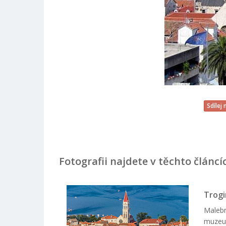
Sdílej
Fotografii najdete v těchto článcí
Trogi
Malebn
muzeum