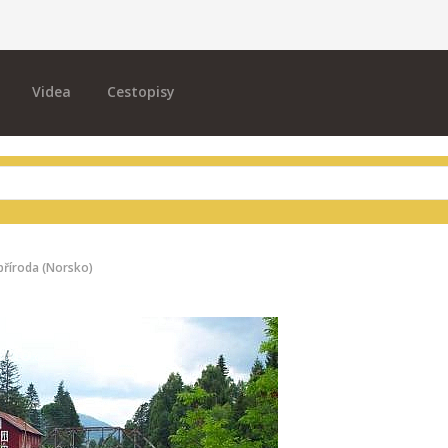
Videa
Cestopisy
příroda (Norsko)