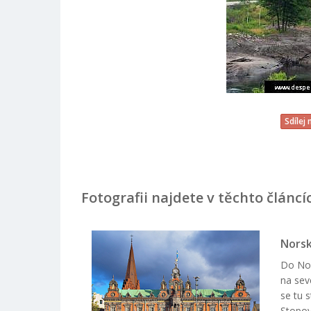
Sdílej
Fotografii najdete v těchto článcí
Norsk
Do Nor
na sev
se tu 
Stopov