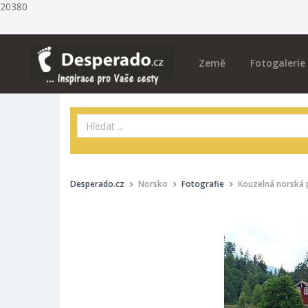
20380
Země
Fotogalerie
Desperado.cz
Norsko
Fotografie
Kouzelná norská 