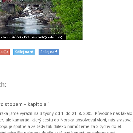
 na
Sdílej na
Sdílej na
ch:
o stopem – kapitola 1
ska jsme vyrazili na 3 týdny od 1. do 21. 8. 2005. Původně nás lákalo
er, ale kamarád, který cestu do Norska absolvoval vloni, nás zrazoval
stopuje špatně a že tedy tak daleko namůžeme za 3 týdny dojet.
ání nám šlo nakonec dobře, v té vzdálenosti by nakonec asi...