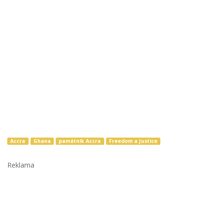
Accra
Ghana
památník Accra
Freedom a Justice
Reklama