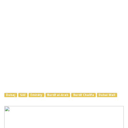
Dubaj
SAE
Emiráty
Burdž al-Arab
Burdž Chalífa
Dubai Mall