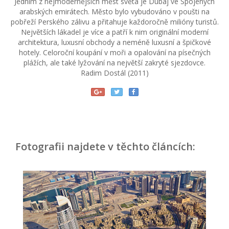
Jedním z nejmodernějších měst světa je Dubaj ve Spojených
arabských emirátech. Město bylo vybudováno v poušti na
pobřeží Perského zálivu a přitahuje každoročně milióny turistů.
Největších lákadel je více a patří k nim originální moderní
architektura, luxusní obchody a neméně luxusní a špičkové
hotely. Celoroční koupání v moři a opalování na písečných
plážích, ale také lyžování na největší zakryté sjezdovce.
Radim Dostál (2011)
Fotografii najdete v těchto článcích: