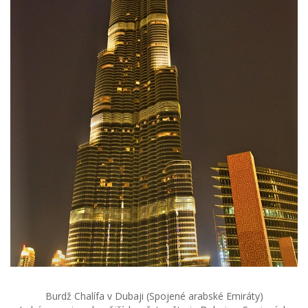
Burdž Chalífa v Dubaji (Spojené arabské Emiráty)