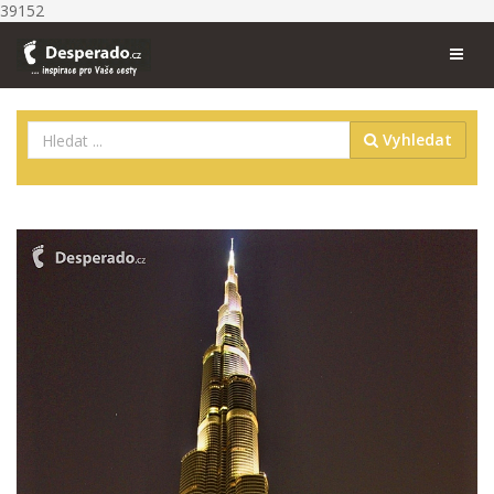
39152
Vyhledat