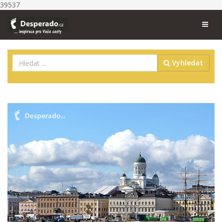
39537
Vyhledat