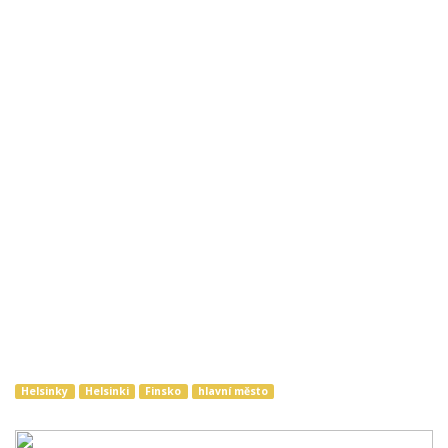
Helsinky
Helsinki
Finsko
hlavní město