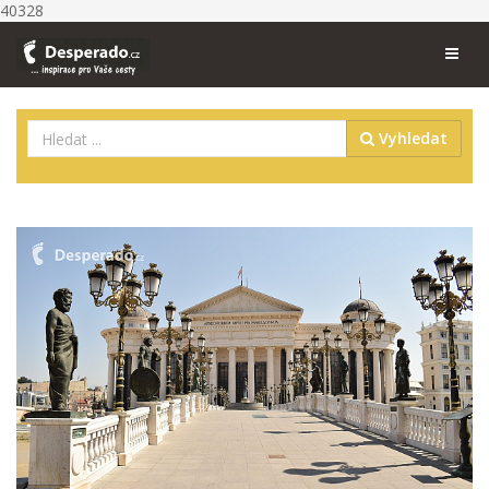
40328
Vyhledat