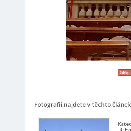
Sdílej
Fotografii najdete v těchto článcí
Kated
jih E