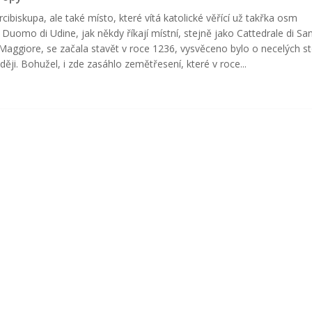
rcibiskupa, ale také místo, které vítá katolické věřící už takřka osm
í. Duomo di Udine, jak někdy říkají místní, stejně jako Cattedrale di Sa
Maggiore, se začala stavět v roce 1236, vysvěceno bylo o necelých s
zději. Bohužel, i zde zasáhlo zemětřesení, které v roce...