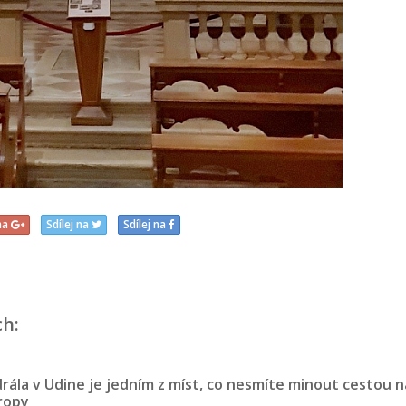
 na
Sdílej na
Sdílej na
ch:
rála v Udine je jedním z míst, co nesmíte minout cestou n
vropy