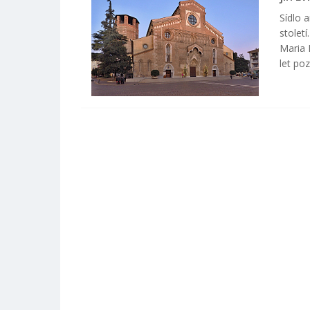
Sídlo a
stolet
Maria 
let po