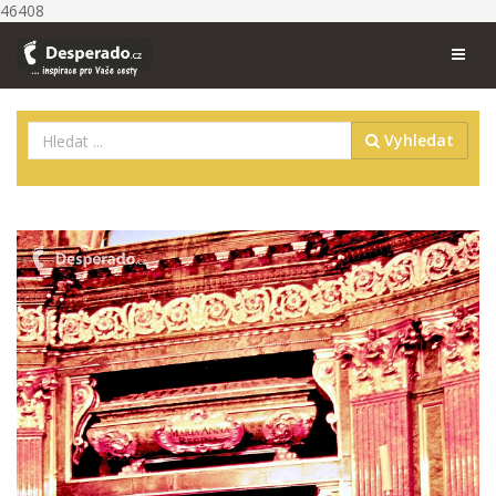
46408
Vyhledat