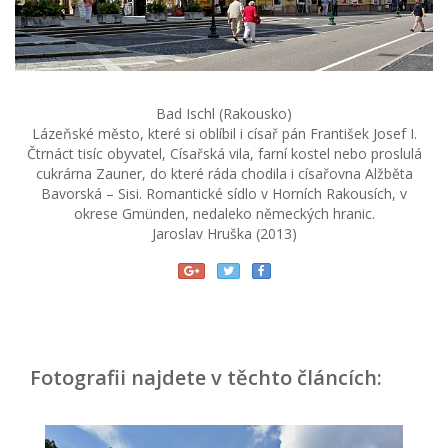
Bad Ischl (Rakousko)
Lázeňské město, které si oblíbil i císař pán František Josef I.
Čtrnáct tisíc obyvatel, Císařská vila, farní kostel nebo proslulá
cukrárna Zauner, do které ráda chodila i císařovna Alžběta
Bavorská – Sisi. Romantické sídlo v Horních Rakousích, v
okrese Gmünden, nedaleko německých hranic.
Jaroslav Hruška (2013)
Fotografii najdete v těchto článcích: