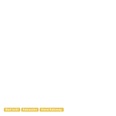
Bad Ischl
Rakousko
Horní Rakousy