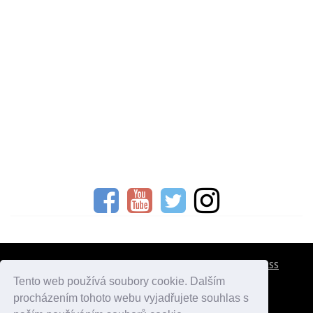
CESTOVNÍ POJIŠTĚNÍ
KONTAKTY
REKLAMA
RSS
Tento web používá soubory cookie. Dalším
procházením tohoto webu vyjadřujete souhlas s
atlasmest.cz
atlaspamatek.info
atlaszemi.info