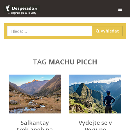
Vyhledat
TAG
MACHU PICCH
Salkantay
Vydejte se v
trek aneb na
Peru po