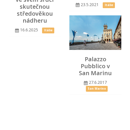
23.5.2021
skutečnou
Itálie
středověkou
nádheru
16.6.2025
Itálie
Palazzo
Pubblico v
San Marinu
27.6.2017
San Marino