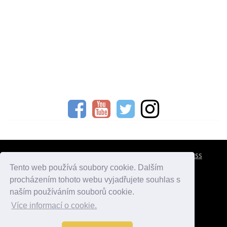
CESTOVNÍ POJIŠTĚNÍ
KONTAKTY
REKLAMA
RSS
Tento web používá soubory cookie. Dalším
procházením tohoto webu vyjadřujete souhlas s
atlasmest.cz
atlaspamatek.info
atlaszemi.info
naším používáním souborů cookie.
Více informací o cookie.
© 2005 - 2026 Desperado.cz. Všechna práva vyhrazena.
Data o počasí jsou přebírána z
OpenWeather
.