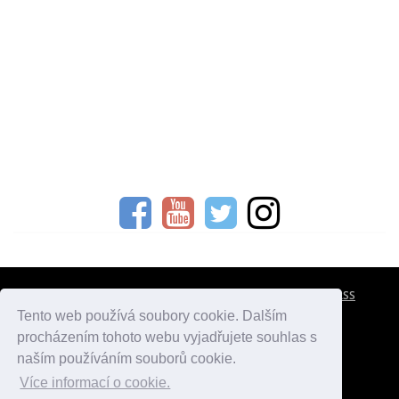
CESTOVNÍ POJIŠTĚNÍ
KONTAKTY
REKLAMA
RSS
Tento web používá soubory cookie. Dalším
procházením tohoto webu vyjadřujete souhlas s
atlasmest.cz
atlaspamatek.info
atlaszemi.info
naším používáním souborů cookie.
Více informací o cookie.
© 2005 - 2026 Desperado.cz. Všechna práva vyhrazena.