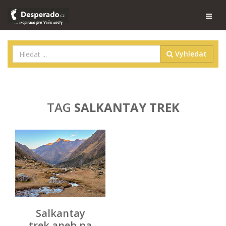
Vyhledat
TAG
SALKANTAY TREK
Salkantay
trek aneb na