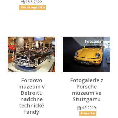
15.5.2022
Česká republika
Fotogalerie
Fordovo
Fotogalerie z
muzeum v
Porsche
Detroitu
muzeum ve
nadchne
Stuttgartu
technické
4.5.2019
fandy
Německo