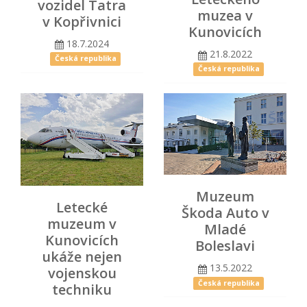
vozidel Tatra
muzea v
v Kopřivnici
Kunovicích
18.7.2024
21.8.2022
Česká republika
Česká republika
Muzeum
Letecké
Škoda Auto v
muzeum v
Mladé
Kunovicích
Boleslavi
ukáže nejen
13.5.2022
vojenskou
Česká republika
techniku