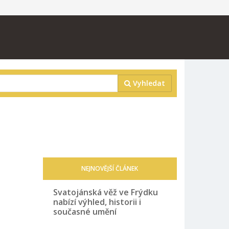
Vyhledat
NEJNOVĚJŠÍ ČLÁNEK
Svatojánská věž ve Frýdku
nabízí výhled, historii i
současné umění