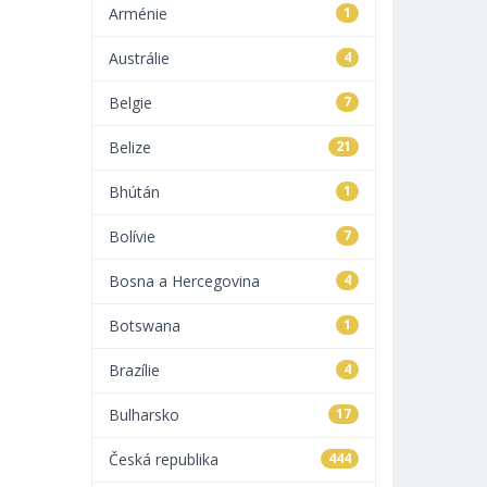
Arménie
1
Austrálie
4
Belgie
7
Belize
21
Bhútán
1
Bolívie
7
Bosna a Hercegovina
4
Botswana
1
Brazílie
4
Bulharsko
17
Česká republika
444