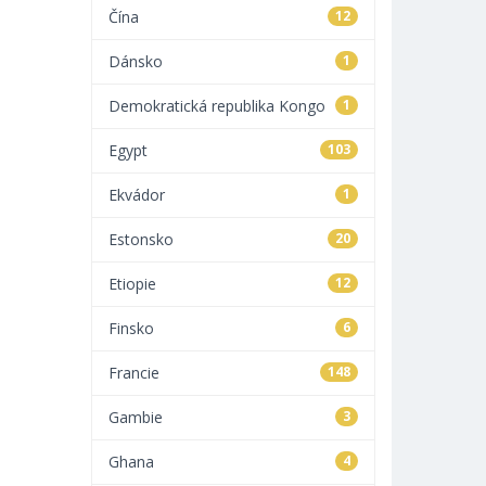
Čína
12
Dánsko
1
Demokratická republika Kongo
1
Egypt
103
Ekvádor
1
Estonsko
20
Etiopie
12
Finsko
6
Francie
148
Gambie
3
Ghana
4