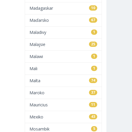
Madagaskar
10
Maďarsko
67
Maladivy
1
Malajsie
25
Malawi
1
Mali
1
Malta
74
Maroko
37
Mauricius
11
Mexiko
43
Mosambik
5