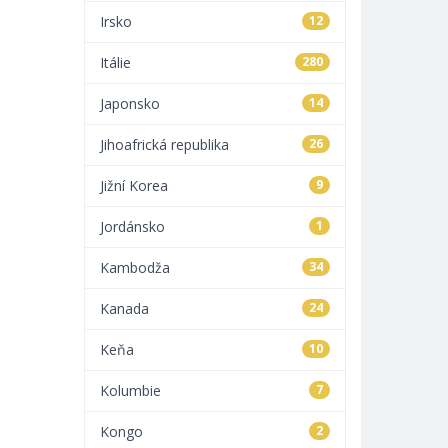
Irsko
12
Itálie
280
Japonsko
14
Jihoafrická republika
26
Jižní Korea
9
Jordánsko
1
Kambodža
34
Kanada
24
Keňa
10
Kolumbie
7
Kongo
2