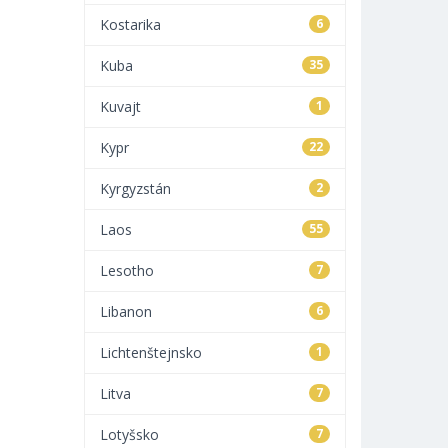
Kostarika
6
Kuba
35
Kuvajt
1
Kypr
22
Kyrgyzstán
2
Laos
55
Lesotho
7
Libanon
6
Lichtenštejnsko
1
Litva
7
Lotyšsko
7