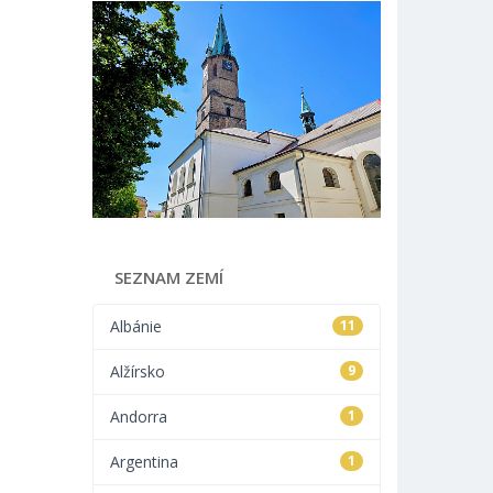
SEZNAM ZEMÍ
Albánie
11
Alžírsko
9
Andorra
1
Argentina
1