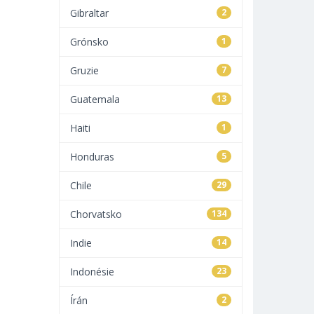
Gibraltar
2
Grónsko
1
Gruzie
7
Guatemala
13
Haiti
1
Honduras
5
Chile
29
Chorvatsko
134
Indie
14
Indonésie
23
Írán
2