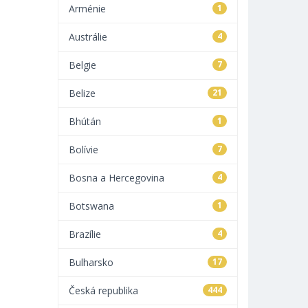
Arménie
1
Austrálie
4
Belgie
7
Belize
21
Bhútán
1
Bolívie
7
Bosna a Hercegovina
4
Botswana
1
Brazílie
4
Bulharsko
17
Česká republika
444