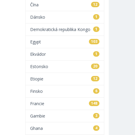
Čína
12
Dánsko
1
Demokratická republika Kongo
1
Egypt
103
Ekvádor
1
Estonsko
20
Etiopie
12
Finsko
6
Francie
148
Gambie
3
Ghana
4