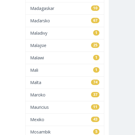
Madagaskar
10
Maďarsko
67
Maladivy
1
Malajsie
25
Malawi
1
Mali
1
Malta
74
Maroko
37
Mauricius
11
Mexiko
43
Mosambik
5