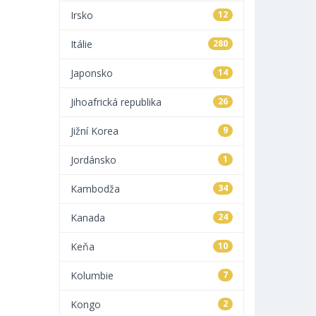
Irsko
12
Itálie
280
Japonsko
14
Jihoafrická republika
26
Jižní Korea
9
Jordánsko
1
Kambodža
34
Kanada
24
Keňa
10
Kolumbie
7
Kongo
2