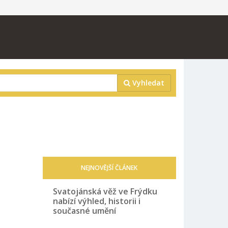
Vyhledat
NEJNOVĚJŠÍ ČLÁNEK
Svatojánská věž ve Frýdku
nabízí výhled, historii i
současné umění