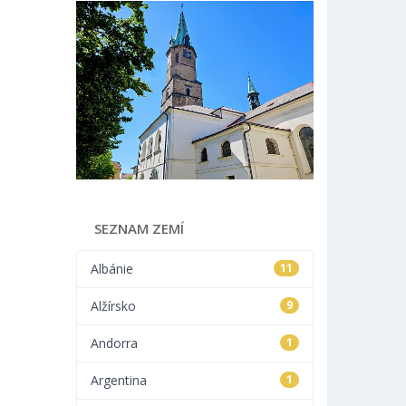
SEZNAM ZEMÍ
Albánie
11
Alžírsko
9
Andorra
1
Argentina
1