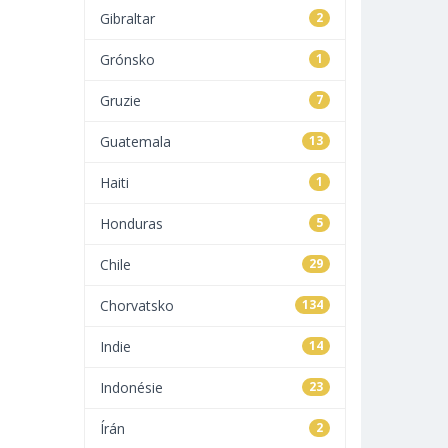
Gibraltar
2
Grónsko
1
Gruzie
7
Guatemala
13
Haiti
1
Honduras
5
Chile
29
Chorvatsko
134
Indie
14
Indonésie
23
Írán
2