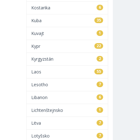
Kostarika
6
Kuba
35
Kuvajt
1
Kypr
22
Kyrgyzstán
2
Laos
55
Lesotho
7
Libanon
6
Lichtenštejnsko
1
Litva
7
Lotyšsko
7