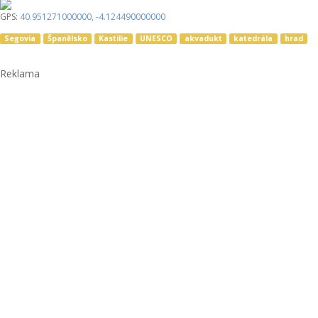
GPS:
40.951271000000
,
-4.124490000000
Segovia
Španělsko
Kastilie
UNESCO
akvadukt
katedrála
hrad
Reklama