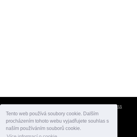
CESTOVNÍ POJIŠTĚNÍ
KONTAKTY
REKLAMA
RSS
Tento web používá soubory cookie. Dalším
procházením tohoto webu vyjadřujete souhlas s
atlasmest.cz
atlaspamatek.info
atlaszemi.info
naším používáním souborů cookie.
Více informací o cookie.