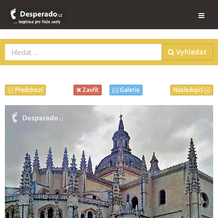
Vyhledat
Předchozí
Následující
Zavřít
Galerie