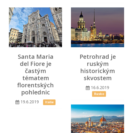
Santa Maria
Petrohrad je
del Fiore je
ruským
častým
historickým
tématem
skvostem
florentských
16.6.2019
pohlednic
Rusko
19.6.2019
Itálie