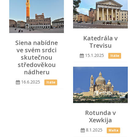
Katedrála v
Siena nabídne
Trevisu
ve svém srdci
15.1.2025
skutečnou
Itálie
středověkou
nádheru
16.6.2025
Itálie
Rotunda v
Xewkija
8.1.2025
Malta