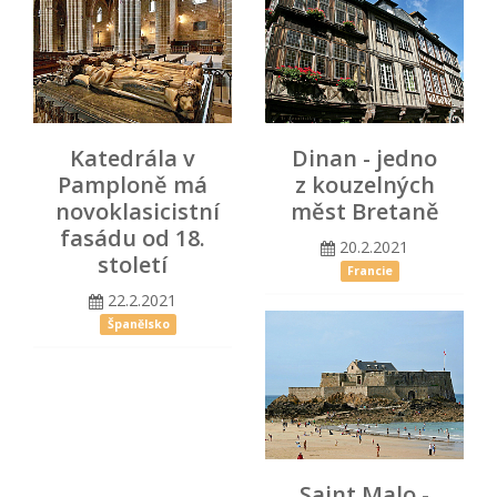
Katedrála v
Dinan - jedno
Pamploně má
z kouzelných
novoklasicistní
měst Bretaně
fasádu od 18.
20.2.2021
století
Francie
22.2.2021
Španělsko
Saint Malo -