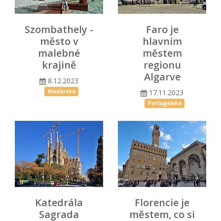
Szombathely -
Faro je
město v
hlavním
malebné
městem
krajině
regionu
Algarve
8.12.2023
17.11.2023
Maďarsko
Portugalsko
Katedrála
Florencie je
Sagrada
městem, co si