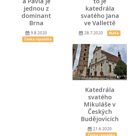
a Pavla je
to je
jednou z
katedrála
dominant
svatého Jana
Brna
ve Vallettě
9.8.2020
28.7.2020
Malta
Česká republika
Katedrála
svatého
Mikuláše v
Českých
Budějovicích
21.6.2020
Česká republika