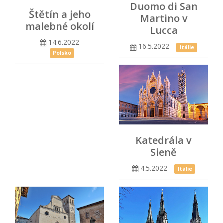
Duomo di San
Štětín a jeho
Martino v
malebné okolí
Lucca
14.6.2022
16.5.2022
Itálie
Polsko
Katedrála v
Sieně
4.5.2022
Itálie