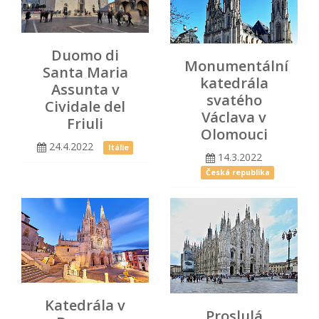
Duomo di
Monumentální
Santa Maria
katedrála
Assunta v
svatého
Cividale del
Václava v
Friuli
Olomouci
24.4.2022
Itálie
14.3.2022
Česká republika
Katedrála v
Proslulá