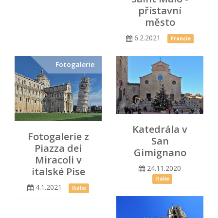
přístavní
město
6.2.2021
Francie
Fotogalerie
Katedrála v
Fotogalerie z
San
Piazza dei
Gimignano
Miracoli v
24.11.2020
italské Pise
Itálie
4.1.2021
Itálie