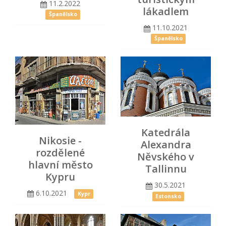
11.2.2022
lákadlem
Španělsko
11.10.2021
Španělsko
Katedrála
Nikosie -
Alexandra
rozdělené
Něvského v
hlavní město
Tallinnu
Kypru
30.5.2021
6.10.2021
Kypr
Estonsko