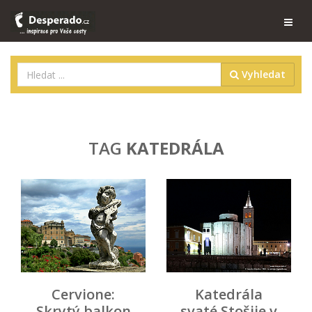
Vyhledat
TAG
KATEDRÁLA
Cervione:
Katedrála
Skrytý balkon
svaté Stošije v