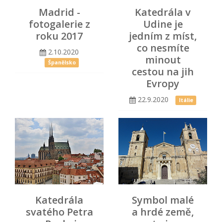
Madrid -
Katedrála v
fotogalerie z
Udine je
roku 2017
jedním z míst,
co nesmíte
2.10.2020
minout
Španělsko
cestou na jih
Evropy
22.9.2020
Itálie
Katedrála
Symbol malé
svatého Petra
a hrdé země,