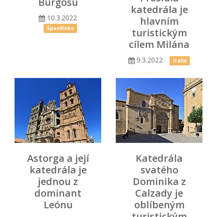
Burgosu
katedrála je
10.3.2022
hlavním
Španělsko
turistickým
cílem Milána
9.3.2022
Itálie
Astorga a její
Katedrála
katedrála je
svatého
jednou z
Dominika z
dominant
Calzady je
Leónu
oblíbeným
turistickým