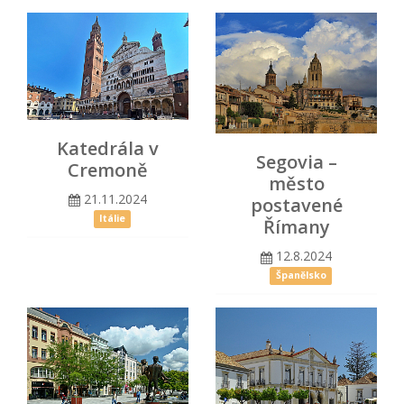
Katedrála v
Segovia –
Cremoně
město
21.11.2024
postavené
Itálie
Římany
12.8.2024
Španělsko