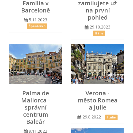
Família v
zamilujete už
Barceloně
na první
pohled
5.11.2023
29.10.2023
Španělsko
Itálie
Palma de
Verona -
Mallorca -
město Romea
správní
a Julie
centrum
29.8.2022
Itálie
Baleár
9.11.2022