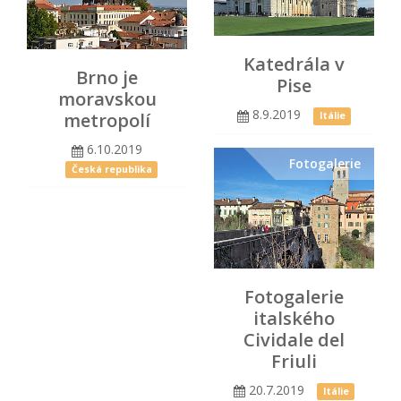
Katedrála v
Brno je
Pise
moravskou
8.9.2019
metropolí
Itálie
6.10.2019
Fotogalerie
Česká republika
Fotogalerie
italského
Cividale del
Friuli
20.7.2019
Itálie