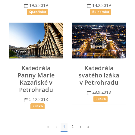
19.3.2019
14.2.2019
Španělsko
Bulharsko
Katedrála
Katedrála
Panny Marie
svatého Izáka
Kazaňské v
v Petrohradu
Petrohradu
28.9.2018
5.12.2018
Rusko
Rusko
1
2