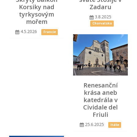
Korsiky nad
Zadaru
tyrkysovým
3.8.2025
mořem
Chorvatsko
4.5.2026
Francie
Renesanční
krása aneb
katedrála v
Cividale del
Friuli
25.6.2025
Itálie