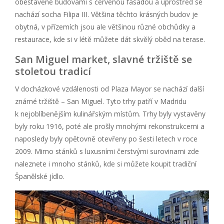
obestavěné budovami s červenou fasádou a uprostřed se
nachází socha Filipa III. Většina těchto krásných budov je
obytná, v přízemích jsou ale většinou různé obchůdky a
restaurace, kde si v létě můžete dát skvělý oběd na terase.
San Miguel market, slavné tržiště se
stoletou tradicí
V docházkové vzdálenosti od Plaza Mayor se nachází další
známé tržiště – San Miguel. Tyto trhy patří v Madridu
k nejoblíbenějším kulinářským místům. Trhy byly vystavěny
byly roku 1916, poté ale prošly mnohými rekonstrukcemi a
naposledy byly opětovně otevřeny po šesti letech v roce
2009. Mimo stánků s luxusními čerstvými surovinami zde
naleznete i mnoho stánků, kde si můžete koupit tradiční
Španělské jídlo.