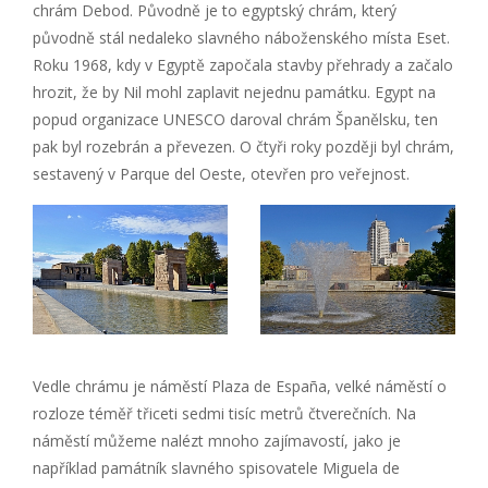
chrám Debod. Původně je to egyptský chrám, který
původně stál nedaleko slavného náboženského místa Eset.
Roku 1968, kdy v Egyptě započala stavby přehrady a začalo
hrozit, že by Nil mohl zaplavit nejednu památku. Egypt na
popud organizace UNESCO daroval chrám Španělsku, ten
pak byl rozebrán a převezen. O čtyři roky později byl chrám,
sestavený v Parque del Oeste, otevřen pro veřejnost.
Vedle chrámu je náměstí Plaza de España, velké náměstí o
rozloze téměř třiceti sedmi tisíc metrů čtverečních. Na
náměstí můžeme nalézt mnoho zajímavostí, jako je
například památník slavného spisovatele Miguela de