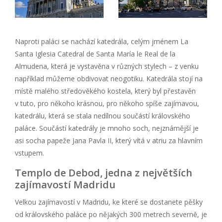
Naproti paláci se nachází katedrála, celým jménem La
Santa Iglesia Catedral de Santa María le Real de la
Almudena, která je vystavěna v různých stylech – z venku
například můžeme obdivovat neogotiku. Katedrála stojí na
místě malého středověkého kostela, který byl přestavěn
v tuto, pro někoho krásnou, pro někoho spíše zajímavou,
katedrálu, která se stala nedílnou součástí královského
paláce. Součástí katedrály je mnoho soch, nejznámější je
asi socha papeže Jana Pavla II, který vítá v atriu za hlavním
vstupem.
Templo de Debod, jedna z největších
zajímavostí Madridu
Velkou zajímavostí v Madridu, ke které se dostanete pěšky
od královského paláce po nějakých 300 metrech severně, je