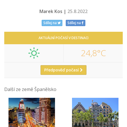
Marek Kos |
25.8.2022
Sdílej na
Sdílej na
AKTUÁLNÍ POČASÍ V DESTINACI
24,8°C
Předpověď počasí
Další ze země Španělsko