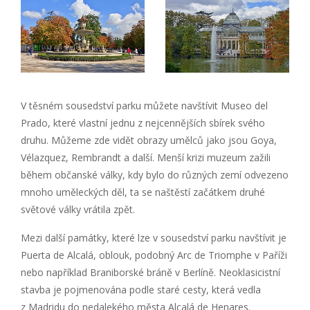
V těsném sousedství parku můžete navštívit Museo del
Prado, které vlastní jednu z nejcennějších sbírek svého
druhu. Můžeme zde vidět obrazy umělců jako jsou Goya,
Vélazquez, Rembrandt a další. Menší krizi muzeum zažili
během občanské války, kdy bylo do různých zemí odvezeno
mnoho uměleckých děl, ta se naštěstí začátkem druhé
světové války vrátila zpět.
Mezi další památky, které lze v sousedství parku navštívit je
Puerta de Alcalá, oblouk, podobný Arc de Triomphe v Paříži
nebo například Braniborské bráně v Berlíně. Neoklasicistní
stavba je pojmenována podle staré cesty, která vedla
z Madridu do nedalekého města Alcalá de Henares.