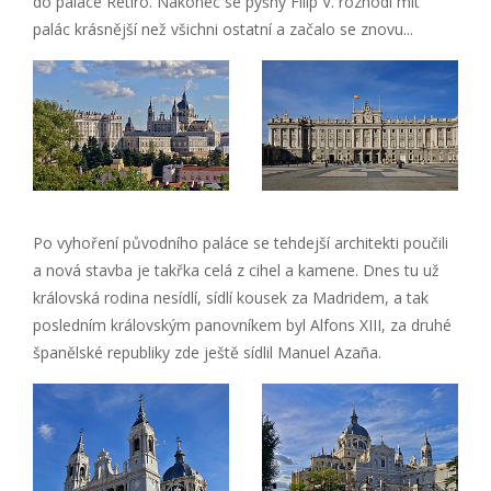
do paláce Retiro. Nakonec se pyšný Filip V. rozhodl mít
palác krásnější než všichni ostatní a začalo se znovu...
Po vyhoření původního paláce se tehdejší architekti poučili
a nová stavba je takřka celá z cihel a kamene. Dnes tu už
královská rodina nesídlí, sídlí kousek za Madridem, a tak
posledním královským panovníkem byl Alfons XIII, za druhé
španělské republiky zde ještě sídlil Manuel Azaña.