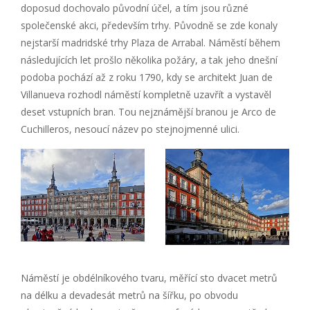
doposud dochovalo původní účel, a tím jsou různé
společenské akci, především trhy. Původně se zde konaly
nejstarší madridské trhy Plaza de Arrabal. Náměstí během
následujících let prošlo několika požáry, a tak jeho dnešní
podoba pochází až z roku 1790, kdy se architekt Juan de
Villanueva rozhodl náměstí kompletně uzavřít a vystavěl
deset vstupních bran. Tou nejznámější branou je Arco de
Cuchilleros, nesoucí název po stejnojmenné ulici.
Náměstí je obdélníkového tvaru, měřící sto dvacet metrů
na délku a devadesát metrů na šířku, po obvodu