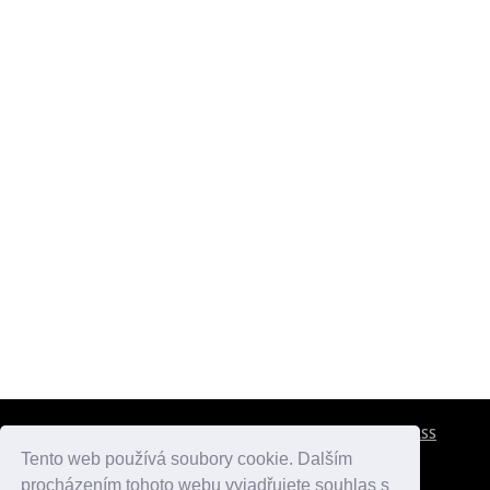
CESTOVNÍ POJIŠTĚNÍ
KONTAKTY
REKLAMA
RSS
Tento web používá soubory cookie. Dalším
procházením tohoto webu vyjadřujete souhlas s