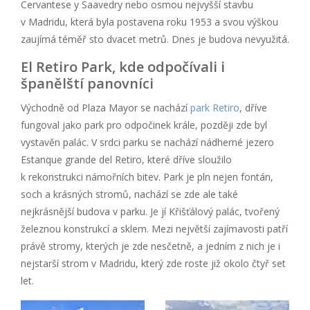
Cervantese y Saavedry nebo osmou nejvyšší stavbu
v Madridu, která byla postavena roku 1953 a svou výškou
zaujímá téměř sto dvacet metrů. Dnes je budova nevyužitá.
El Retiro Park, kde odpočívali i
španělští panovníci
Východně od Plaza Mayor se nachází
park Retiro
, dříve
fungoval jako park pro odpočinek krále, později zde byl
vystavěn palác. V srdci parku se nachází nádherné jezero
Estanque grande del Retiro, které dříve sloužilo
k rekonstrukci námořních bitev. Park je pln nejen fontán,
soch a krásných stromů, nachází se zde ale také
nejkrásnější budova v parku. Je jí Křišťálový palác, tvořený
železnou konstrukcí a sklem. Mezi největší zajímavosti patří
právě stromy, kterých je zde nesčetně, a jedním z nich je i
nejstarší strom v Madridu, který zde roste již okolo čtyř set
let.