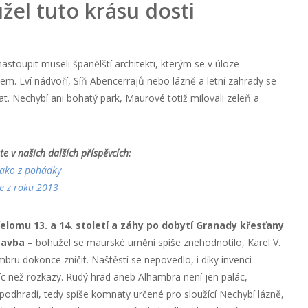
el tuto krásu dosti
astoupit museli španělští architekti, kterým se v úloze
em. Lví nádvoří, Síň Abencerrajů nebo lázně a letní zahrady se
. Nechybí ani bohatý park, Maurové totiž milovali zeleň a
e v našich dalších příspěvcích:
ako z pohádky
ie z roku 2013
elomu 13. a 14. století a záhy po dobytí Granady křesťany
tavba
– bohužel se maurské umění spíše znehodnotilo, Karel V.
bru dokonce zničit. Naštěstí se nepovedlo, i díky invenci
íc než rozkazy. Rudý hrad aneb Alhambra není jen palác,
 podhradí, tedy spíše komnaty určené pro sloužící Nechybí lázně,