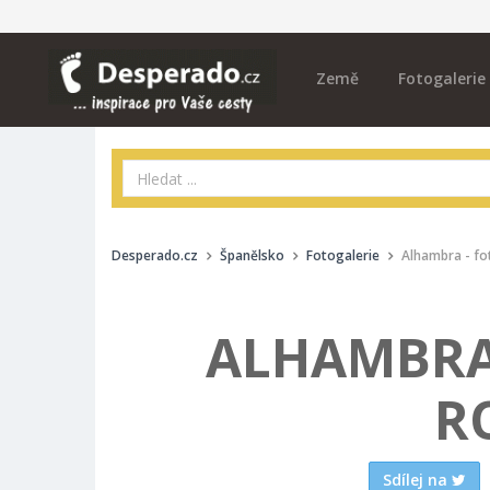
Země
Fotogalerie
Desperado.cz
Španělsko
Fotogalerie
Alhambra - fo
ALHAMBRA 
R
Sdílej na