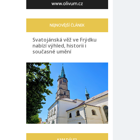
NEJNOVĚJŠÍ ČLÁNEK
Svatojánská věž ve Frýdku
nabízí výhled, historii i
současné umění
KAM DÁLE?