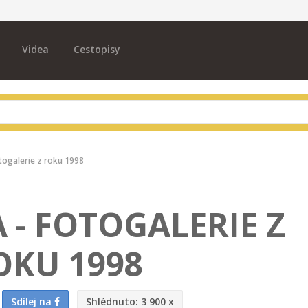
Videa
Cestopisy
togalerie z roku 1998
- FOTOGALERIE Z
OKU 1998
Sdílej na
Shlédnuto:
3 900 x