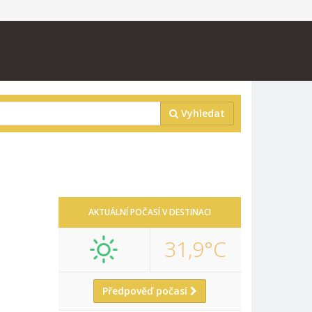
Vyhledat
AKTUÁLNÍ POČASÍ V DESTINACI
31,9°C
Předpověď počasí