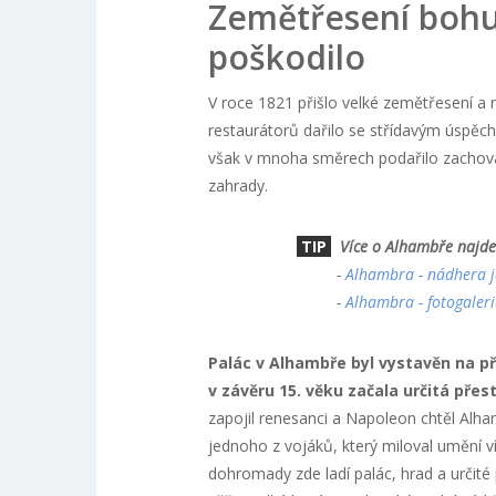
Zemětřesení bohuž
poškodilo
V roce 1821 přišlo velké zemětřesení a n
restaurátorů dařilo se střídavým úspěch
však v mnoha směrech podařilo zachovat
zahrady.
TIP
Více o Alhambře najdet
-
Alhambra - nádhera j
-
Alhambra - fotogaler
Palác v Alhambře byl vystavěn na př
v závěru 15. věku začala určitá přes
zapojil renesanci a Napoleon chtěl Alham
jednoho z vojáků, který miloval umění v
dohromady zde ladí palác, hrad a určité