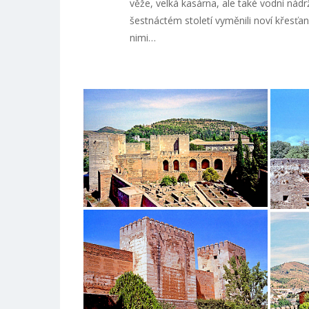
věže, velká kasárna, ale také vodní nádr
šestnáctém století vyměnili noví křesťan
nimi…