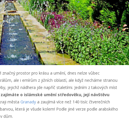
 značný prostor pro krásu a umění, dnes nelze vůbec
rálům, ale i emírům z jižních oblastí, ale když necháme stranou
vby, jejichž nádhera jde napříč staletími. Jedním z takových míst
zajímáte o islámské umění středověku, její návštěvu
kraji města
Granady
a zaujímá více než 140 tisíc čtverečních
barvou, která je všude kolem! Podle jiné verze podle arabského
ův dům.