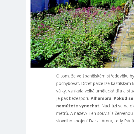
O tom, že ve španělském středověku byl
pochybovat. Držet palce lze kastilským k
války, vznikala velká umělecká díla a sta
je pak bezesporu
Alhambra
.
Pokud se 
nemůžete vynechat
. Nachází se na o
metrů. A název? Ten souvisí s červenou 
slovního spojení Dar al Amra, tedy Pán