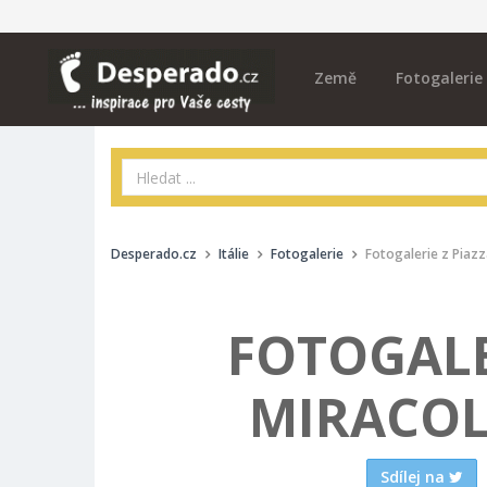
Země
Fotogalerie
Desperado.cz
Itálie
Fotogalerie
Fotogalerie z Piazza
FOTOGALER
MIRACOLI
Sdílej na