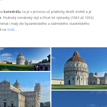
 na
katedrálu
, ta je v provozu už prakticky devět století a je
e
. Pisánský románský styl a třicet let výstavby (1063 až 1092)
nal i malý vliv byzantinského a islámského stavitelského
li na
Sicílii
…