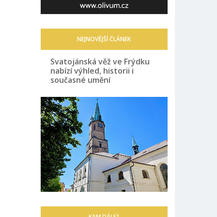
NEJNOVĚJŠÍ ČLÁNEK
Svatojánská věž ve Frýdku
nabízí výhled, historii i
současné umění
KAM DÁLE?