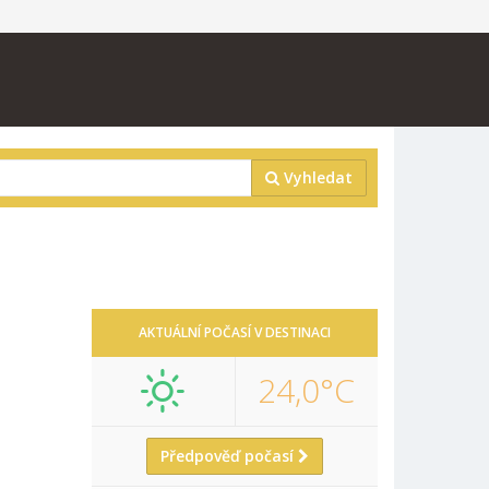
Vyhledat
AKTUÁLNÍ POČASÍ V DESTINACI
24,0°C
Předpověď počasí