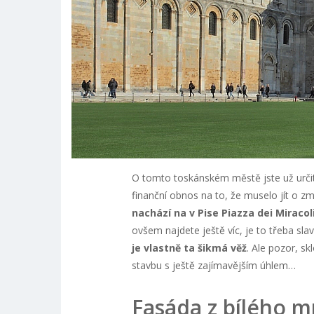
O tomto toskánském městě jste už určitě
finanční obnos na to, že muselo jít o zm
nachází na v Pise Piazza dei Miraco
ovšem najdete ještě víc, je to třeba sl
je vlastně ta šikmá věž
. Ale pozor, sk
stavbu s ještě zajímavějším úhlem…
Fasáda z bílého m