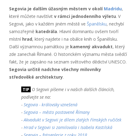
Segovia je dalším úžasným městem v okolí
Madridu
,
které můžete navštívit
v rámci jednodenního výletu
. V
Segovii, jako v každém jiném městě ve
Španělsku
, nechybí
samozřejmě
katedrála
. Hlavní dominantu ovšem tvoří
místní
hrad
, který najdete i na obálce knih o Španělsku.
Další významnou památkou je
kamenný akvadukt
, který
zde zanechali Římané. O historickém významu města svědčí
fakt, že je zapsáno na seznam světového dědictví UNESCO.
Segovia určitě nadchne všechny milovníky
středověké architektury
.
TIP
O Segovii píšeme i v našich dalších článcích,
podívejte se na:
-
Segovia - královsky vznešená
-
Segovia – město postavené Římany
-
Akvadukt v Segovii je dílem zlatých římských ručiček
-
Hrad v Segovii si zamilovala i Isabela Kastilská
-
Segovia – fotogalerie z roku 2018