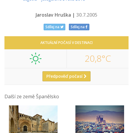
Jaroslav Hruška |
30.7.2005
Sdílej na
Sdílej na
AKTUÁLNÍ POČASÍ V DESTINACI
20,8°C
Předpověď počasí
Další ze země Španělsko