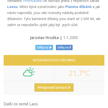
Nedaleko
Phonsavanu
se nachází jedna z největších záhad
Laosu
. Místo bývá označováno jako
Planina džbánů
a jak
název napovídá, jsou zde rozesety nádoby podobné
džbánům. Tyto kamenné džbány jsou staré až 2 000 let, ale
zatím se nepodařilo zjistit jaký byl jejich účel.
Jaroslav Hruška |
1.1.2005
Sdílej na
Sdílej na
AKTUÁLNÍ POČASÍ V DESTINACI
21,7°C
Předpověď počasí
Další ze země Laos