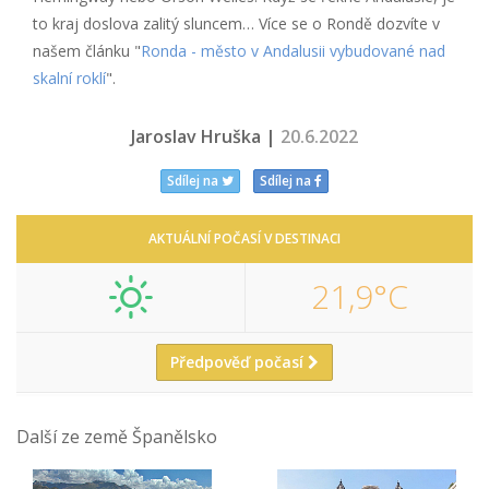
to kraj doslova zalitý sluncem… Více se o Rondě dozvíte v
našem článku "
Ronda - město v Andalusii vybudované nad
skalní roklí
".
Jaroslav Hruška |
20.6.2022
Sdílej na
Sdílej na
AKTUÁLNÍ POČASÍ V DESTINACI
21,9°C
Předpověď počasí
Další ze země Španělsko