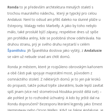
Ronda
to je především architektura minulých staletí s
trochou maurského nádechu, který je typický pro celou
Andalusii. Není to odsud ani příliš daleko na slunné pláže u
Estepony, Malagy nebo Marbelly. A jako by toho nebylo
málo, také proslulé býčí zápasy, respektive dnes už spíše
jen prohlídka arény, kde se podobná show odehrávala. Na
druhou stranu, prý je svého druhu nejstarší v celém
Španělsku
. Jih Španělska doslova jako vyšitý, z
Andalusie
se vám už nebude snad ani chtít domů.
Ronda je městem, které je rozpůleno obrovským kaňonem
a obě části pak spojuje majestátní most, původem z
osmnáctého století. Z některých domů je to jen pár kroků
do propasti, takže pokud trpíte závratěmi, bude lepší zavítat
spíš jinam (více než stometrová hloubka prostě dělá své) –
ale pohled je to rozhodně úchvatný. A kdo by ještě dal na
Rondu doporučení? Bezesporu literární legendy jako Ernest
Hemingway nebo Orson Welles. Když se řekne Andalusie, je