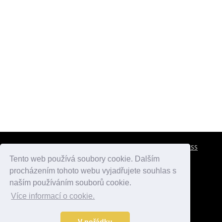
CESTOVNÍ POJIŠTĚNÍ
KONTAKTY
REKLAMA
RSS
Tento web používá soubory cookie. Dalším
procházením tohoto webu vyjadřujete souhlas s
atlasmest.cz
atlaspamatek.info
atlaszemi.info
naším používáním souborů cookie.
Více informací o cookie.
© 2005 - 2026 Desperado.cz. Všechna práva vyhrazena.
Data o počasí jsou přebírána z
OpenWeather
.
V pořádku