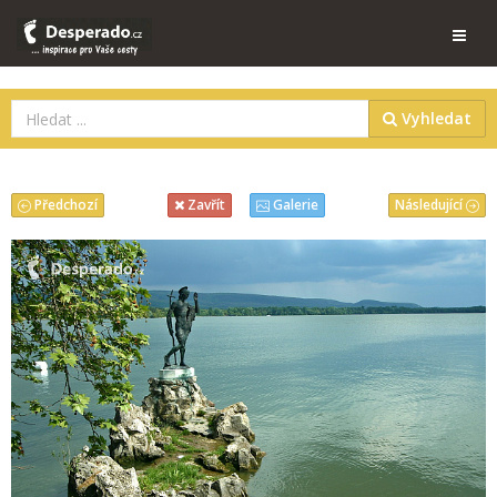
Vyhledat
Předchozí
Následující
Zavřít
Galerie