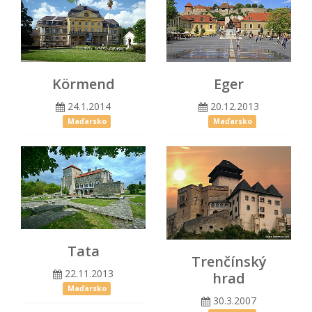
Körmend
Eger
24.1.2014
20.12.2013
Maďarsko
Maďarsko
Tata
Trenčínský
22.11.2013
hrad
Maďarsko
30.3.2007