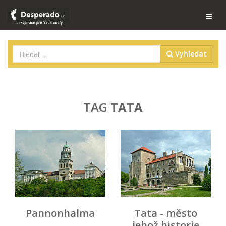
Vyhledat
TAG
TATA
Pannonhalma
Tata - město
-
jehož historie