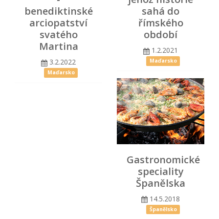
benediktinské
sahá do
arciopatství
římského
svatého
období
Martina
1.2.2021
3.2.2022
Maďarsko
Maďarsko
Gastronomické
speciality
Španělska
14.5.2018
Španělsko