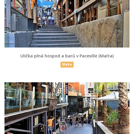
Ulička plná hospod a barů v Paceville (Malta)
Malta