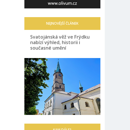
NEJNOVĚJŠÍ ČLÁNEK
Svatojánská věž ve Frýdku
nabízí výhled, historii i
současné umění
KAM DÁLE?