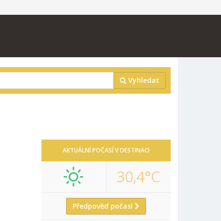
Vyhledat
AKTUÁLNÍ POČASÍ V DESTINACI
30,4°C
Předpověď počasí