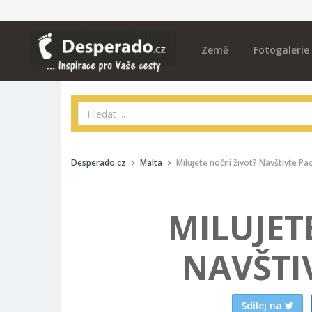
Země
Fotogalerie
Desperado.cz
Malta
Milujete noční život? Navštivte Pac
MILUJET
NAVŠTIV
Sdílej na