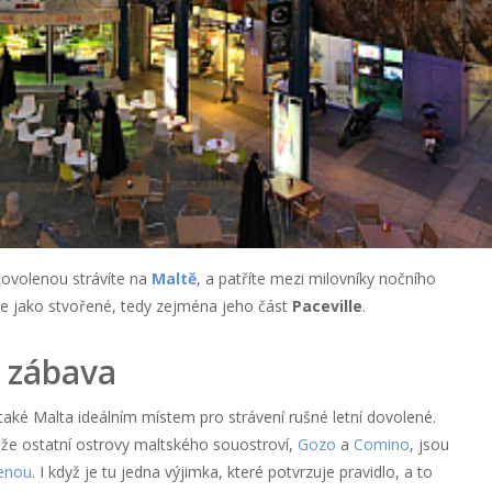
 dovolenou strávíte na
Maltě
, a patříte mezi milovníky nočního
e jako stvořené, tedy zejména jeho část
Paceville
.
 zábava
také Malta ideálním místem pro strávení rušné letní dovolené.
ože ostatní ostrovy maltského souostroví,
Gozo
a
Comino
, jsou
enou
. I když je tu jedna výjimka, které potvrzuje pravidlo, a to