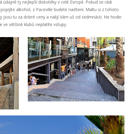
údajně ty nejlepší diskotéky v celé Evropě. Pokud se rádi
popíjíte alkohol, z Paceville budete nadšení. Maltu si z tohoto
ky jsou tu za dobré ceny a nalijí Vám už od sedmnácti. Ne hodin
že ve většině klubů neplatíte vstupy.