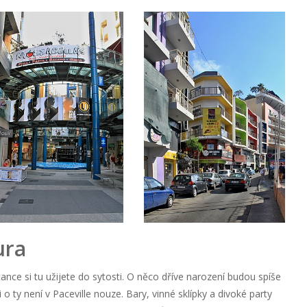
tura
nce si tu užijete do sytosti. O něco dříve narození budou spíše
o ty není v Paceville nouze. Bary, vinné sklípky a divoké party