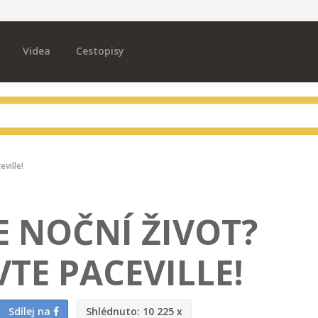
Videa
Cestopisy
eville!
E NOČNÍ ŽIVOT?
TE PACEVILLE!
Sdílej na
Shlédnuto:
10 225 x